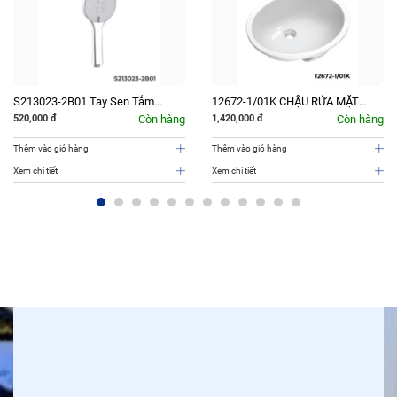
S213023-2B01 Tay Sen Tắm
12672-1/01K CHẬU RỬA MẶT
JOMOO
LAVABO ÂM BÀN JOMOO
520,000
đ
Còn hàng
1,420,000
đ
Còn hàng
Thêm vào giỏ hàng
Thêm vào giỏ hàng
Xem chi tiết
Xem chi tiết