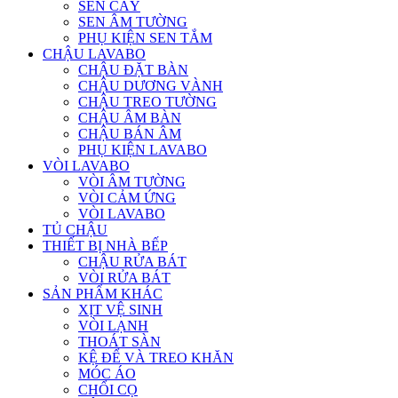
SEN CÂY
SEN ÂM TƯỜNG
PHỤ KIỆN SEN TẮM
CHẬU LAVABO
CHẬU ĐẶT BÀN
CHẬU DƯƠNG VÀNH
CHẬU TREO TƯỜNG
CHẬU ÂM BÀN
CHẬU BÁN ÂM
PHỤ KIỆN LAVABO
VÒI LAVABO
VÒI ÂM TƯỜNG
VÒI CẢM ỨNG
VÒI LAVABO
TỦ CHẬU
THIẾT BỊ NHÀ BẾP
CHẬU RỬA BÁT
VÒI RỬA BÁT
SẢN PHẨM KHÁC
XỊT VỆ SINH
VÒI LẠNH
THOÁT SÀN
KỆ ĐỂ VÀ TREO KHĂN
MÓC ÁO
CHỔI CỌ