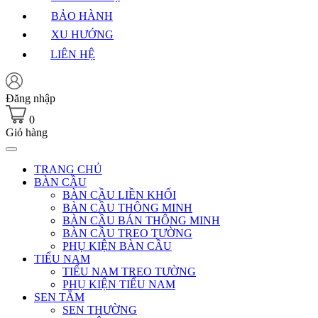
BẢO HÀNH
XU HƯỚNG
LIÊN HỆ
Đăng nhập
0
Giỏ hàng
TRANG CHỦ
BÀN CẦU
BÀN CẦU LIỀN KHỐI
BÀN CẦU THÔNG MINH
BÀN CẦU BÁN THÔNG MINH
BÀN CẦU TREO TƯỜNG
PHỤ KIỆN BÀN CẦU
TIỂU NAM
TIỂU NAM TREO TƯỜNG
PHỤ KIỆN TIỂU NAM
SEN TẮM
SEN THƯỜNG