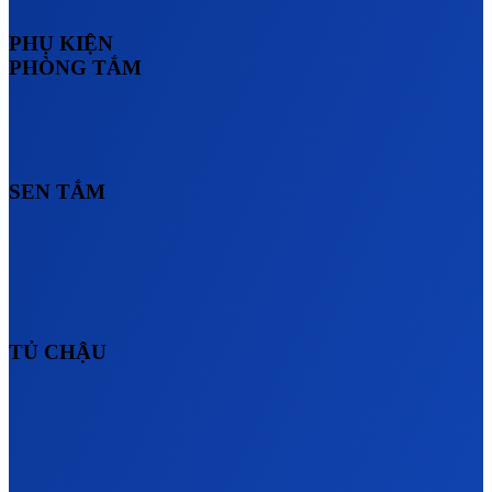
PHỤ KIỆN
PHÒNG TẮM
SEN TẮM
TỦ CHẬU