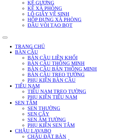
KỆ GƯƠNG
KỆ XÀ PHÒNG
LÔ GIẤY VỆ SINH
HỘP ĐỰNG XÀ PHÒNG
ĐẦU VÒI TẠO BỌT
TRANG CHỦ
BÀN CẦU
BÀN CẦU LIỀN KHỐI
BÀN CẦU THÔNG MINH
BÀN CẦU BÁN THÔNG MINH
BÀN CẦU TREO TƯỜNG
PHỤ KIỆN BÀN CẦU
TIỂU NAM
TIỂU NAM TREO TƯỜNG
PHỤ KIỆN TIỂU NAM
SEN TẮM
SEN THƯỜNG
SEN CÂY
SEN ÂM TƯỜNG
PHỤ KIỆN SEN TẮM
CHẬU LAVABO
CHẬU ĐẶT BÀN