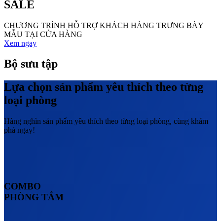
SALE
CHƯƠNG TRÌNH HỖ TRỢ KHÁCH HÀNG TRƯNG BÀY
MẪU TẠI CỬA HÀNG
Xem ngay
Bộ sưu tập
Lựa chọn sản phẩm yêu thích theo từng
loại phòng
Hàng nghìn sản phẩm yêu thích theo từng loại phòng, cùng khám
phá ngay!
COMBO
PHÒNG TẮM