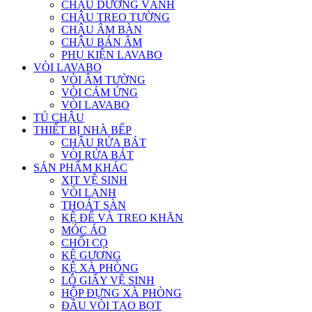
CHẬU DƯƠNG VÀNH
CHẬU TREO TƯỜNG
CHẬU ÂM BÀN
CHẬU BÁN ÂM
PHỤ KIỆN LAVABO
VÒI LAVABO
VÒI ÂM TƯỜNG
VÒI CẢM ỨNG
VÒI LAVABO
TỦ CHẬU
THIẾT BỊ NHÀ BẾP
CHẬU RỬA BÁT
VÒI RỬA BÁT
SẢN PHẨM KHÁC
XỊT VỆ SINH
VÒI LẠNH
THOÁT SÀN
KỆ ĐỂ VÀ TREO KHĂN
MÓC ÁO
CHỔI CỌ
KỆ GƯƠNG
KỆ XÀ PHÒNG
LÔ GIẤY VỆ SINH
HỘP ĐỰNG XÀ PHÒNG
ĐẦU VÒI TẠO BỌT