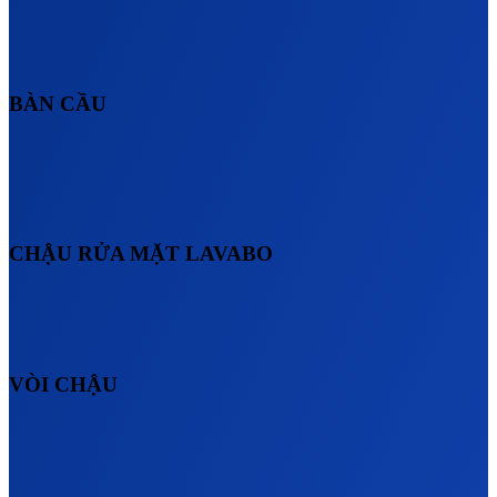
BÀN CẦU
CHẬU RỬA MẶT LAVABO
VÒI CHẬU