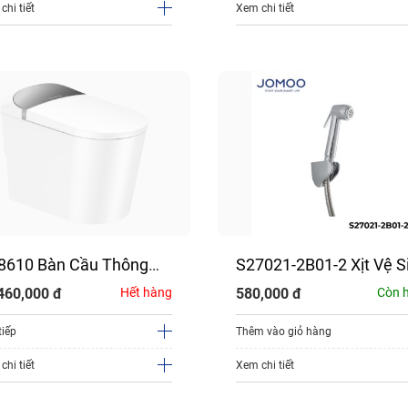
chi tiết
Xem chi tiết
8610 Bàn Cầu Thông
S27021-2B01-2 Xịt Vệ S
nh JOMOO
JOMOO
460,000
đ
Hết hàng
580,000
đ
Còn 
tiếp
Thêm vào giỏ hàng
chi tiết
Xem chi tiết