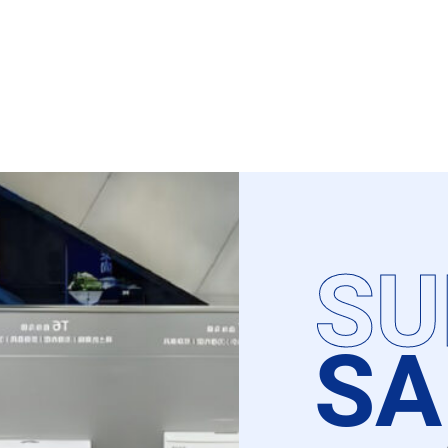
SU
SA