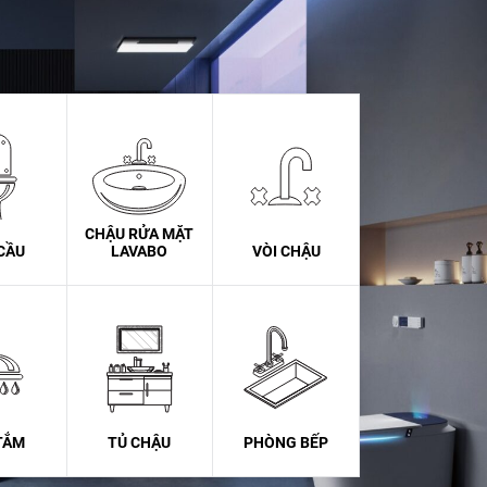
CHẬU RỬA MẶT
CẦU
LAVABO
VÒI CHẬU
TẮM
TỦ CHẬU
PHÒNG BẾP