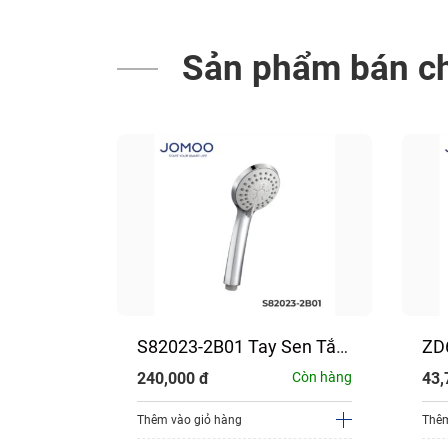
Sản phẩm bán c
i JM
S82023-2B01 Tay Sen Tắm
ZD
ạp chân
Lẻ JOMOO
MI
Còn hàng
240,000
đ
Còn hàng
43,
Thêm vào giỏ hàng
Thêm