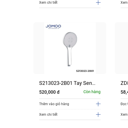
Xem chi tiết
Xem 
Cầu
S213023-2B01 Tay Sen
ZD
OO
Tắm JOMOO
Mi
Còn hàng
520,000
đ
Còn hàng
58,
Thêm vào giỏ hàng
Đọc 
Xem chi tiết
Xem 