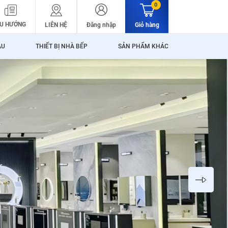
0
U HƯỚNG
LIÊN HỆ
Đăng nhập
Giỏ hàng
ẬU
THIẾT BỊ NHÀ BẾP
SẢN PHẨM KHÁC