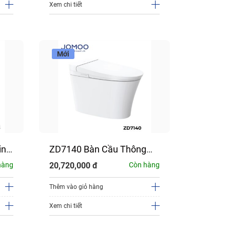
Xem chi tiết
Xem chi tiết
Mới
inh
ZD7140 Bàn Cầu Thông
35300-5
Minh JOMOO
JOMOO (Đã bao gồm dây
hàng
20,720,000
đ
Còn hàng
3,160,00
bát sen
Thêm vào giỏ hàng
Thêm vào g
Xem chi tiết
Xem chi tiết