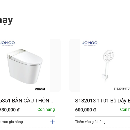
hạy
6351 BÀN CẦU THÔNG
S182013-1T01 Bộ Dây 
NH JOMOO
Sen JOMOO
730,000
đ
Còn hàng
600,000
đ
Còn 
 vào giỏ hàng
Thêm vào giỏ hàng