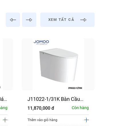
XEM TẤT CẢ
Bát
J11022-1/31K Bàn Cầu
32415-7
Bán Thông Minh JOMOO
Rửa Tay
hàng
11,870,000
đ
Còn hàng
5,330,00
Dùng PIN
JOMOO
Thêm vào giỏ hàng
Thêm vào g