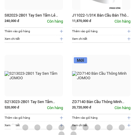
S82023-2B01 Tay Sen Tắm Lẻ
J11022-1/31K Bàn Cầu Bán Thông
JOMOO
Minh JOMOO Dùng PIN
240,000
đ
Còn hàng
11,870,000
đ
Còn hàng
Thêm vào giỏ hàng
Thêm vào giỏ hàng
Xem chi tiết
Xem chi tiết
Mới
S213023-2B01 Tay Sen Tắm
ZD7140 Bàn Cầu Thông Minh
JOMOO
JOMOO
520,000
đ
Còn hàng
20,720,000
đ
Còn hàng
Thêm vào giỏ hàng
Thêm vào giỏ hàng
Xem chi tiết
Xem chi tiết