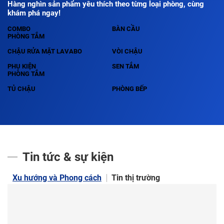
Hàng nghìn sản phẩm yêu thích theo từng loại phòng, cùng
khám phá ngay!
COMBO
BÀN CẦU
PHÒNG TẮM
CHẬU RỬA MẶT LAVABO
VÒI CHẬU
PHỤ KIỆN
SEN TẮM
PHÒNG TẮM
TỦ CHẬU
PHÒNG BẾP
Tin tức & sự kiện
Xu hướng và Phong cách
Tin thị trường