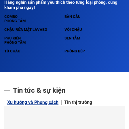
Hàng nghìn sản phẩm yêu thích theo từng loại phòng, cùng
khám phá ngay!
COMBO
BÀN CẦU
PHÒNG TẮM
CHẬU RỬA MẶT LAVABO
VÒI CHẬU
PHỤ KIỆN
SEN TẮM
PHÒNG TẮM
TỦ CHẬU
PHÒNG BẾP
Tin tức & sự kiện
Xu hướng và Phong cách
Tin thị trường