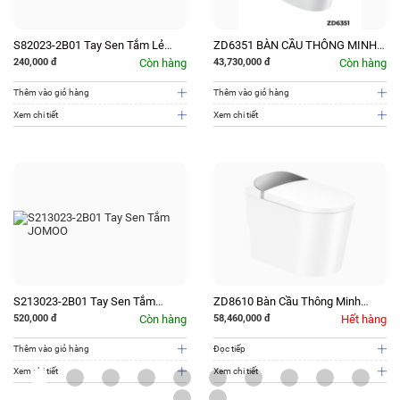
S82023-2B01 Tay Sen Tắm Lẻ
ZD6351 BÀN CẦU THÔNG MINH
JOMOO
JOMOO
240,000
đ
Còn hàng
43,730,000
đ
Còn hàng
Thêm vào giỏ hàng
Thêm vào giỏ hàng
Xem chi tiết
Xem chi tiết
S213023-2B01 Tay Sen Tắm
ZD8610 Bàn Cầu Thông Minh
JOMOO
JOMOO
520,000
đ
Còn hàng
58,460,000
đ
Hết hàng
Thêm vào giỏ hàng
Đọc tiếp
Xem chi tiết
Xem chi tiết