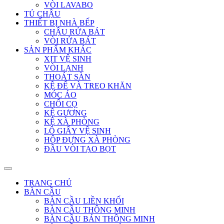
VÒI LAVABO
TỦ CHẬU
THIẾT BỊ NHÀ BẾP
CHẬU RỬA BÁT
VÒI RỬA BÁT
SẢN PHẨM KHÁC
XỊT VỆ SINH
VÒI LẠNH
THOÁT SÀN
KỆ ĐỂ VÀ TREO KHĂN
MÓC ÁO
CHỔI CỌ
KỆ GƯƠNG
KỆ XÀ PHÒNG
LÔ GIẤY VỆ SINH
HỘP ĐỰNG XÀ PHÒNG
ĐẦU VÒI TẠO BỌT
TRANG CHỦ
BÀN CẦU
BÀN CẦU LIỀN KHỐI
BÀN CẦU THÔNG MINH
BÀN CẦU BÁN THÔNG MINH