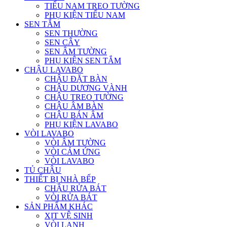
TIỂU NAM TREO TƯỜNG
PHỤ KIỆN TIỂU NAM
SEN TẮM
SEN THƯỜNG
SEN CÂY
SEN ÂM TƯỜNG
PHỤ KIỆN SEN TẮM
CHẬU LAVABO
CHẬU ĐẶT BÀN
CHẬU DƯƠNG VÀNH
CHẬU TREO TƯỜNG
CHẬU ÂM BÀN
CHẬU BÁN ÂM
PHỤ KIỆN LAVABO
VÒI LAVABO
VÒI ÂM TƯỜNG
VÒI CẢM ỨNG
VÒI LAVABO
TỦ CHẬU
THIẾT BỊ NHÀ BẾP
CHẬU RỬA BÁT
VÒI RỬA BÁT
SẢN PHẨM KHÁC
XỊT VỆ SINH
VÒI LẠNH