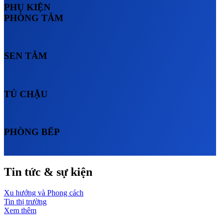
PHỤ KIỆN
PHÒNG TẮM
SEN TẮM
TỦ CHẬU
PHÒNG BẾP
Tin tức & sự kiện
Xu hướng và Phong cách
Tin thị trường
Xem thêm