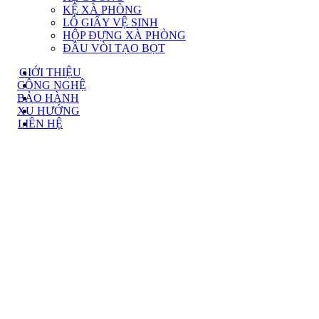
KỆ XÀ PHÒNG
LÔ GIẤY VỆ SINH
HỘP ĐỰNG XÀ PHÒNG
ĐẦU VÒI TẠO BỌT
GIỚI THIỆU
CÔNG NGHỆ
BẢO HÀNH
XU HƯỚNG
LIÊN HỆ