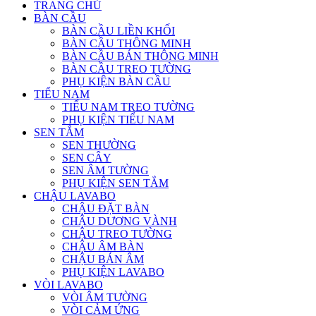
TRANG CHỦ
BÀN CẦU
BÀN CẦU LIỀN KHỐI
BÀN CẦU THÔNG MINH
BÀN CẦU BÁN THÔNG MINH
BÀN CẦU TREO TƯỜNG
PHỤ KIỆN BÀN CẦU
TIỂU NAM
TIỂU NAM TREO TƯỜNG
PHỤ KIỆN TIỂU NAM
SEN TẮM
SEN THƯỜNG
SEN CÂY
SEN ÂM TƯỜNG
PHỤ KIỆN SEN TẮM
CHẬU LAVABO
CHẬU ĐẶT BÀN
CHẬU DƯƠNG VÀNH
CHẬU TREO TƯỜNG
CHẬU ÂM BÀN
CHẬU BÁN ÂM
PHỤ KIỆN LAVABO
VÒI LAVABO
VÒI ÂM TƯỜNG
VÒI CẢM ỨNG