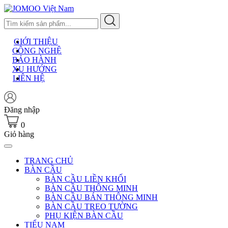
Skip
to
content
GIỚI THIỆU
CÔNG NGHỆ
BẢO HÀNH
XU HƯỚNG
LIÊN HỆ
Đăng nhập
0
Giỏ hàng
TRANG CHỦ
BÀN CẦU
BÀN CẦU LIỀN KHỐI
BÀN CẦU THÔNG MINH
BÀN CẦU BÁN THÔNG MINH
BÀN CẦU TREO TƯỜNG
PHỤ KIỆN BÀN CẦU
TIỂU NAM