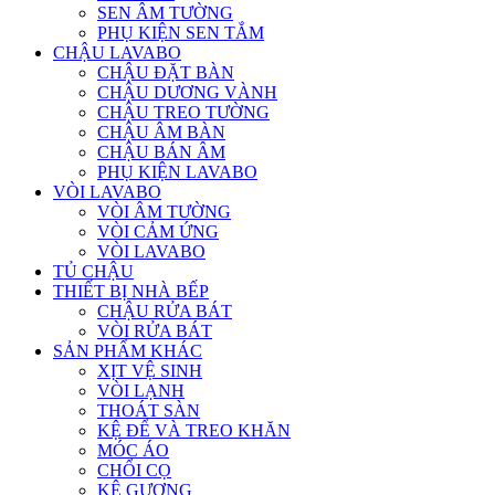
SEN ÂM TƯỜNG
PHỤ KIỆN SEN TẮM
CHẬU LAVABO
CHẬU ĐẶT BÀN
CHẬU DƯƠNG VÀNH
CHẬU TREO TƯỜNG
CHẬU ÂM BÀN
CHẬU BÁN ÂM
PHỤ KIỆN LAVABO
VÒI LAVABO
VÒI ÂM TƯỜNG
VÒI CẢM ỨNG
VÒI LAVABO
TỦ CHẬU
THIẾT BỊ NHÀ BẾP
CHẬU RỬA BÁT
VÒI RỬA BÁT
SẢN PHẨM KHÁC
XỊT VỆ SINH
VÒI LẠNH
THOÁT SÀN
KỆ ĐỂ VÀ TREO KHĂN
MÓC ÁO
CHỔI CỌ
KỆ GƯƠNG