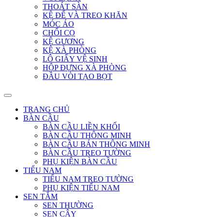
THOÁT SÀN
KỆ ĐỂ VÀ TREO KHĂN
MÓC ÁO
CHỔI CỌ
KỆ GƯƠNG
KỆ XÀ PHÒNG
LÔ GIẤY VỆ SINH
HỘP ĐỰNG XÀ PHÒNG
ĐẦU VÒI TẠO BỌT
TRANG CHỦ
BÀN CẦU
BÀN CẦU LIỀN KHỐI
BÀN CẦU THÔNG MINH
BÀN CẦU BÁN THÔNG MINH
BÀN CẦU TREO TƯỜNG
PHỤ KIỆN BÀN CẦU
TIỂU NAM
TIỂU NAM TREO TƯỜNG
PHỤ KIỆN TIỂU NAM
SEN TẮM
SEN THƯỜNG
SEN CÂY