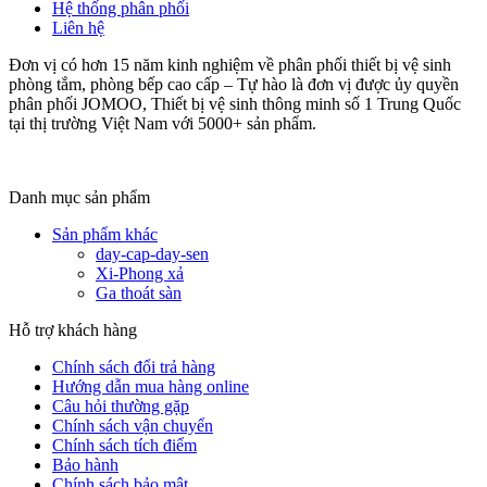
Hệ thống phân phối
Liên hệ
Đơn vị có hơn 15 năm kinh nghiệm về phân phối thiết bị vệ sinh
phòng tắm, phòng bếp cao cấp – Tự hào là đơn vị được ủy quyền
phân phối JOMOO, Thiết bị vệ sinh thông minh số 1 Trung Quốc
tại thị trường Việt Nam với 5000+ sản phẩm.
Danh mục sản phẩm
Sản phẩm khác
day-cap-day-sen
Xi-Phong xả
Ga thoát sàn
Hỗ trợ khách hàng
Chính sách đổi trả hàng
Hướng dẫn mua hàng online
Câu hỏi thường gặp
Chính sách vận chuyển
Chính sách tích điểm
Bảo hành
Chính sách bảo mật