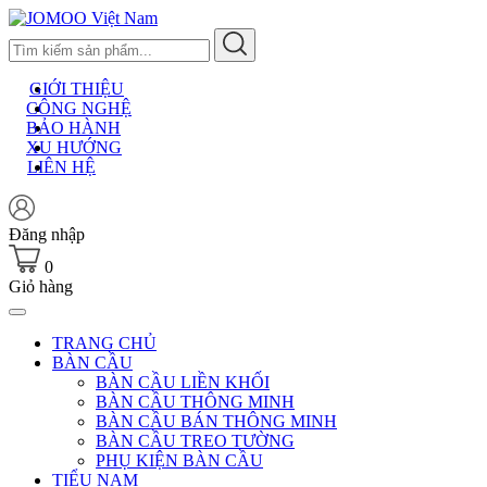
Skip
to
content
GIỚI THIỆU
CÔNG NGHỆ
BẢO HÀNH
XU HƯỚNG
LIÊN HỆ
Đăng nhập
0
Giỏ hàng
TRANG CHỦ
BÀN CẦU
BÀN CẦU LIỀN KHỐI
BÀN CẦU THÔNG MINH
BÀN CẦU BÁN THÔNG MINH
BÀN CẦU TREO TƯỜNG
PHỤ KIỆN BÀN CẦU
TIỂU NAM