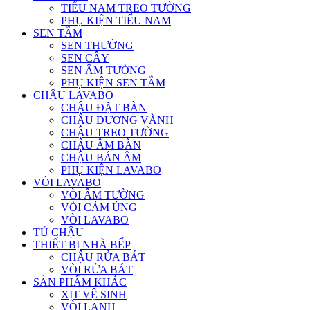
TIỂU NAM TREO TƯỜNG
PHỤ KIỆN TIỂU NAM
SEN TẮM
SEN THƯỜNG
SEN CÂY
SEN ÂM TƯỜNG
PHỤ KIỆN SEN TẮM
CHẬU LAVABO
CHẬU ĐẶT BÀN
CHẬU DƯƠNG VÀNH
CHẬU TREO TƯỜNG
CHẬU ÂM BÀN
CHẬU BÁN ÂM
PHỤ KIỆN LAVABO
VÒI LAVABO
VÒI ÂM TƯỜNG
VÒI CẢM ỨNG
VÒI LAVABO
TỦ CHẬU
THIẾT BỊ NHÀ BẾP
CHẬU RỬA BÁT
VÒI RỬA BÁT
SẢN PHẨM KHÁC
XỊT VỆ SINH
VÒI LẠNH