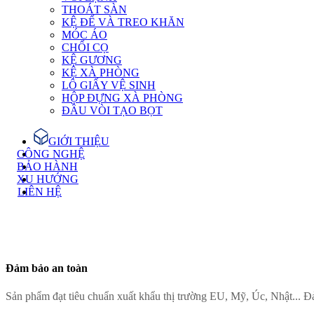
THOÁT SÀN
KỆ ĐỂ VÀ TREO KHĂN
MÓC ÁO
CHỔI CỌ
KỆ GƯƠNG
KỆ XÀ PHÒNG
LÔ GIẤY VỆ SINH
HỘP ĐỰNG XÀ PHÒNG
ĐẦU VÒI TẠO BỌT
GIỚI THIỆU
CÔNG NGHỆ
BẢO HÀNH
XU HƯỚNG
LIÊN HỆ
Đảm bảo an toàn
Sản phẩm đạt tiêu chuẩn xuất khẩu thị trường EU, Mỹ, Úc, Nhật... Đ