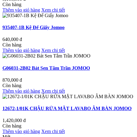
Còn hàng
Thêm vào giỏ hàng
Xem chi tiết
935407-1B Kệ Để Giấy Jomoo
640,000
đ
Còn hàng
Thêm vào giỏ hàng
Xem chi tiết
G06031-2B02 Bát Sen Tắm Trần JOMOO
870,000
đ
Còn hàng
Thêm vào giỏ hàng
Xem chi tiết
12672-1/01K CHẬU RỬA MẶT LAVABO ÂM BÀN JOMOO
1,420,000
đ
Còn hàng
Thêm vào giỏ hàng
Xem chi tiết
Mới