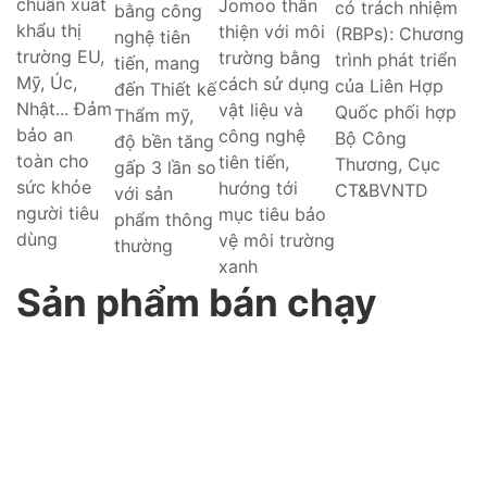
chuẩn xuất
Jomoo thân
có trách nhiệm
bằng công
khẩu thị
thiện với môi
(RBPs): Chương
nghệ tiên
trường EU,
trường bằng
trình phát triển
tiến, mang
Mỹ, Úc,
cách sử dụng
của Liên Hợp
đến Thiết kế
Nhật... Đảm
vật liệu và
Quốc phối hợp
Thẩm mỹ,
bảo an
công nghệ
Bộ Công
độ bền tăng
toàn cho
tiên tiến,
Thương, Cục
gấp 3 lần so
sức khỏe
hướng tới
CT&BVNTD
với sản
người tiêu
mục tiêu bảo
phẩm thông
dùng
vệ môi trường
thường
xanh
Sản phẩm bán chạy