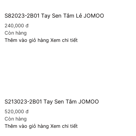
S82023-2B01 Tay Sen Tắm Lẻ JOMOO
3
d
240,000
đ
3
Còn hàng
C
Thêm vào giỏ hàng
Xem chi tiết
T
S213023-2B01 Tay Sen Tắm JOMOO
9
520,000
đ
6
Còn hàng
C
Thêm vào giỏ hàng
Xem chi tiết
T