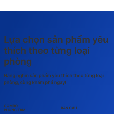
Lựa chọn sản phẩm yêu
thích theo từng loại
phòng
Hàng nghìn sản phẩm yêu thích theo từng loại
phòng, cùng khám phá ngay!
COMBO
BÀN CẦU
PHÒNG TẮM