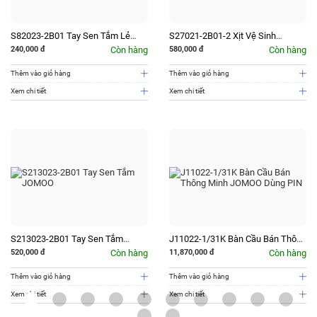
S82023-2B01 Tay Sen Tắm Lẻ
S27021-2B01-2 Xịt Vệ Sinh
JOMOO
JOMOO
240,000
đ
Còn hàng
580,000
đ
Còn hàng
Thêm vào giỏ hàng
Thêm vào giỏ hàng
Xem chi tiết
Xem chi tiết
S213023-2B01 Tay Sen Tắm
J11022-1/31K Bàn Cầu Bán Thông
JOMOO
Minh JOMOO Dùng PIN
520,000
đ
Còn hàng
11,870,000
đ
Còn hàng
Thêm vào giỏ hàng
Thêm vào giỏ hàng
Xem chi tiết
Xem chi tiết