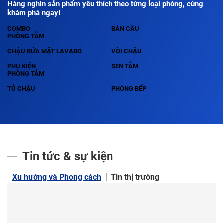
Hàng nghìn sản phẩm yêu thích theo từng loại phòng, cùng
khám phá ngay!
COMBO
BÀN CẦU
PHÒNG TẮM
CHẬU RỬA MẶT LAVABO
VÒI CHẬU
PHỤ KIỆN
SEN TẮM
PHÒNG TẮM
TỦ CHẬU
PHÒNG BẾP
Tin tức & sự kiện
Xu hướng và Phong cách
Tin thị trường