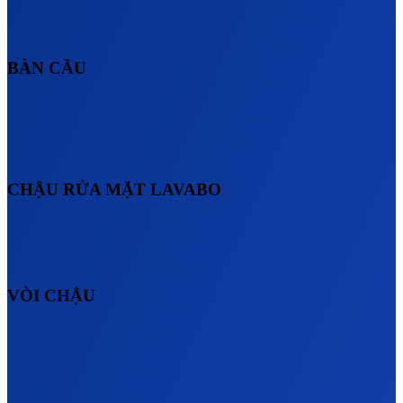
BÀN CẦU
CHẬU RỬA MẶT LAVABO
VÒI CHẬU