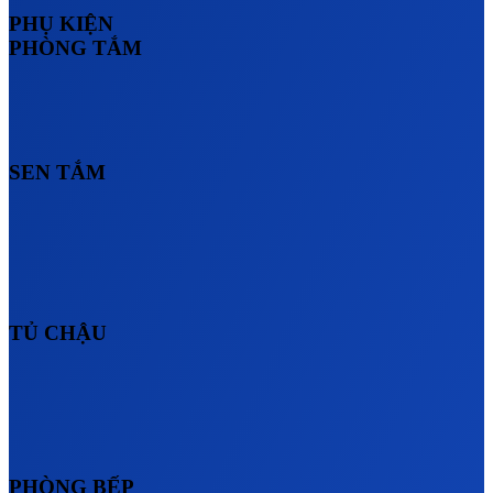
PHỤ KIỆN
PHÒNG TẮM
SEN TẮM
TỦ CHẬU
PHÒNG BẾP