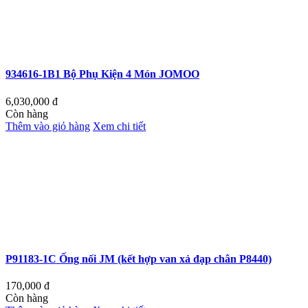
934616-1B1 Bộ Phụ Kiện 4 Món JOMOO
6,030,000
đ
Còn hàng
Thêm vào giỏ hàng
Xem chi tiết
P91183-1C Ống nối JM (kết hợp van xả đạp chân P8440)
170,000
đ
Còn hàng