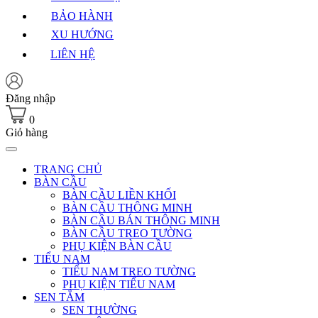
BẢO HÀNH
XU HƯỚNG
LIÊN HỆ
Đăng nhập
0
Giỏ hàng
TRANG CHỦ
BÀN CẦU
BÀN CẦU LIỀN KHỐI
BÀN CẦU THÔNG MINH
BÀN CẦU BÁN THÔNG MINH
BÀN CẦU TREO TƯỜNG
PHỤ KIỆN BÀN CẦU
TIỂU NAM
TIỂU NAM TREO TƯỜNG
PHỤ KIỆN TIỂU NAM
SEN TẮM
SEN THƯỜNG