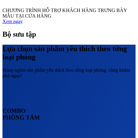
CHƯƠNG TRÌNH HỖ TRỢ KHÁCH HÀNG TRƯNG BÀY
MẪU TẠI CỬA HÀNG
Xem ngay
Bộ sưu tập
Lựa chọn sản phẩm yêu thích theo từng
loại phòng
Hàng nghìn sản phẩm yêu thích theo từng loại phòng, cùng khám
phá ngay!
COMBO
PHÒNG TẮM