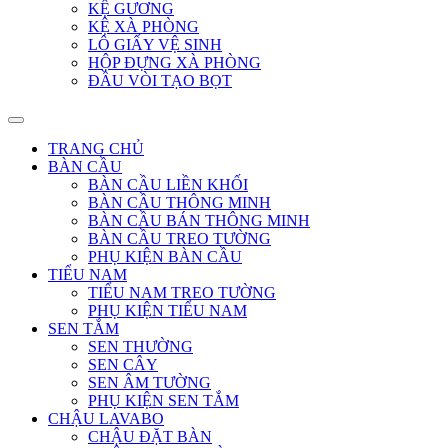
KỆ GƯƠNG
KỆ XÀ PHÒNG
LÔ GIẤY VỆ SINH
HỘP ĐỰNG XÀ PHÒNG
ĐẦU VÒI TẠO BỌT
TRANG CHỦ
BÀN CẦU
BÀN CẦU LIỀN KHỐI
BÀN CẦU THÔNG MINH
BÀN CẦU BÁN THÔNG MINH
BÀN CẦU TREO TƯỜNG
PHỤ KIỆN BÀN CẦU
TIỂU NAM
TIỂU NAM TREO TƯỜNG
PHỤ KIỆN TIỂU NAM
SEN TẮM
SEN THƯỜNG
SEN CÂY
SEN ÂM TƯỜNG
PHỤ KIỆN SEN TẮM
CHẬU LAVABO
CHẬU ĐẶT BÀN