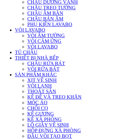
CHẬU DƯƠNG VÀNH
CHẬU TREO TƯỜNG
CHẬU ÂM BÀN
CHẬU BÁN ÂM
PHỤ KIỆN LAVABO
VÒI LAVABO
VÒI ÂM TƯỜNG
VÒI CẢM ỨNG
VÒI LAVABO
TỦ CHẬU
THIẾT BỊ NHÀ BẾP
CHẬU RỬA BÁT
VÒI RỬA BÁT
SẢN PHẨM KHÁC
XỊT VỆ SINH
VÒI LẠNH
THOÁT SÀN
KỆ ĐỂ VÀ TREO KHĂN
MÓC ÁO
CHỔI CỌ
KỆ GƯƠNG
KỆ XÀ PHÒNG
LÔ GIẤY VỆ SINH
HỘP ĐỰNG XÀ PHÒNG
ĐẦU VÒI TẠO BỌT