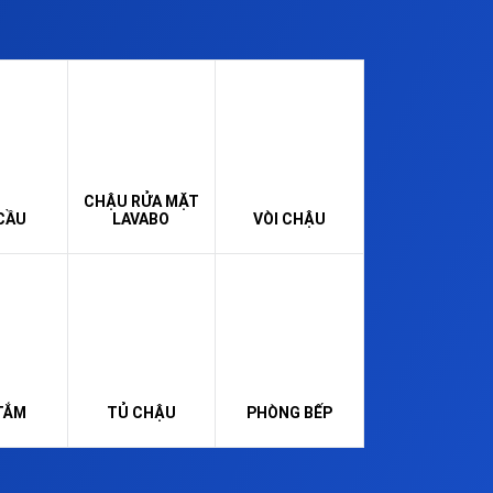
CHẬU RỬA MẶT
CẦU
LAVABO
VÒI CHẬU
TẮM
TỦ CHẬU
PHÒNG BẾP