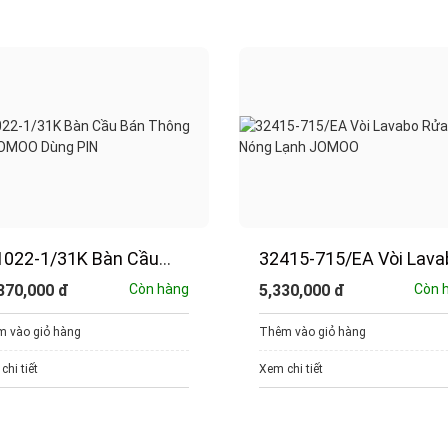
1022-1/31K Bàn Cầu
32415-715/EA Vòi Lava
n Thông Minh JOMOO
Rửa Tay Nóng Lạnh
870,000
đ
Còn hàng
5,330,000
đ
Còn 
ng PIN
JOMOO
 vào giỏ hàng
Thêm vào giỏ hàng
chi tiết
Xem chi tiết