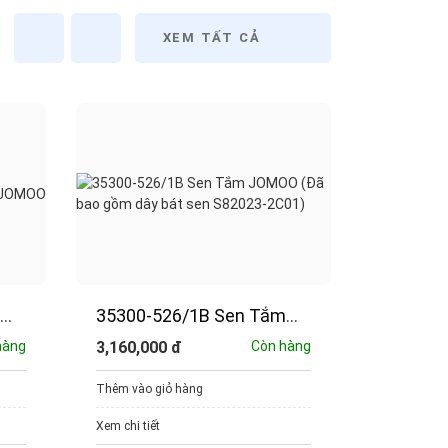
XEM TẤT CẢ
35300-526/1B Sen Tắm
G06031-
JOMOO (Đã bao gồm dây
Tắm Tr
hàng
3,160,000
đ
Còn hàng
870,000
bát sen S82023-2C01)
Thêm vào giỏ hàng
Thêm vào g
Xem chi tiết
Xem chi tiết