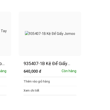
bo
935407-1B Kệ Để Giấy
12672-
Jomoo
MẶT LA
hàng
640,000
đ
Còn hàng
1,420,00
JOMOO
Thêm vào giỏ hàng
Thêm vào g
Xem chi tiết
Xem chi tiết