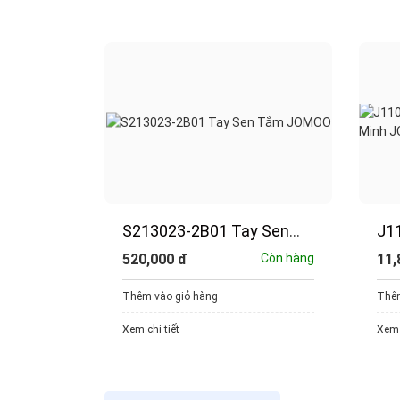
eo khăn
S213023-2B01 Tay Sen
J1
Tắm JOMOO
Bá
Còn hàng
520,000
đ
Còn hàng
11,
Dù
Thêm vào giỏ hàng
Thêm
Xem chi tiết
Xem 