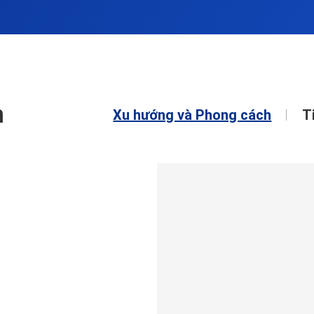
n
Xu hướng và Phong cách
T