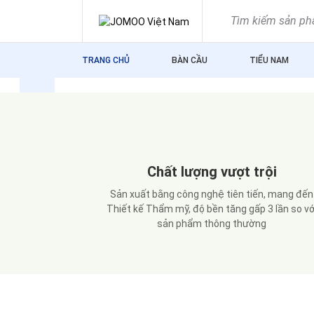
Skip
to
content
TRANG CHỦ
BÀN CẦU
TIỂU NAM
n
Chất lượng vượt trội
u thị trường
Sản xuất bằng công nghệ tiên tiến, mang đến
toàn cho sức
Thiết kế Thẩm mỹ, độ bền tăng gấp 3 lần so vớ
sản phẩm thông thường