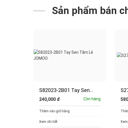
Sản phẩm bán c
Thông
S82023-2B01 Tay Sen
S27
Tắm Lẻ JOMOO
JO
Còn hàng
240,000
đ
Còn hàng
58
Thêm vào giỏ hàng
Thêm
Xem chi tiết
Xem 