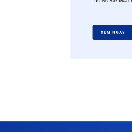
TRƯNG BÀY MẪU 
XEM NGAY