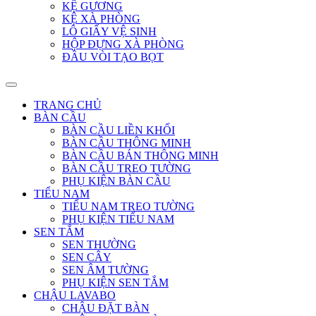
KỆ GƯƠNG
KỆ XÀ PHÒNG
LÔ GIẤY VỆ SINH
HỘP ĐỰNG XÀ PHÒNG
ĐẦU VÒI TẠO BỌT
TRANG CHỦ
BÀN CẦU
BÀN CẦU LIỀN KHỐI
BÀN CẦU THÔNG MINH
BÀN CẦU BÁN THÔNG MINH
BÀN CẦU TREO TƯỜNG
PHỤ KIỆN BÀN CẦU
TIỂU NAM
TIỂU NAM TREO TƯỜNG
PHỤ KIỆN TIỂU NAM
SEN TẮM
SEN THƯỜNG
SEN CÂY
SEN ÂM TƯỜNG
PHỤ KIỆN SEN TẮM
CHẬU LAVABO
CHẬU ĐẶT BÀN