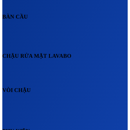
BÀN CẦU
CHẬU RỬA MẶT LAVABO
VÒI CHẬU