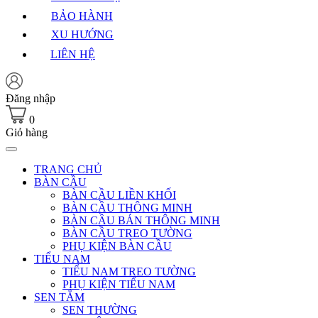
BẢO HÀNH
XU HƯỚNG
LIÊN HỆ
Đăng nhập
0
Giỏ hàng
TRANG CHỦ
BÀN CẦU
BÀN CẦU LIỀN KHỐI
BÀN CẦU THÔNG MINH
BÀN CẦU BÁN THÔNG MINH
BÀN CẦU TREO TƯỜNG
PHỤ KIỆN BÀN CẦU
TIỂU NAM
TIỂU NAM TREO TƯỜNG
PHỤ KIỆN TIỂU NAM
SEN TẮM
SEN THƯỜNG