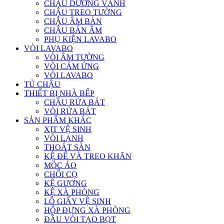
CHẬU DƯƠNG VÀNH
CHẬU TREO TƯỜNG
CHẬU ÂM BÀN
CHẬU BÁN ÂM
PHỤ KIỆN LAVABO
VÒI LAVABO
VÒI ÂM TƯỜNG
VÒI CẢM ỨNG
VÒI LAVABO
TỦ CHẬU
THIẾT BỊ NHÀ BẾP
CHẬU RỬA BÁT
VÒI RỬA BÁT
SẢN PHẨM KHÁC
XỊT VỆ SINH
VÒI LẠNH
THOÁT SÀN
KỆ ĐỂ VÀ TREO KHĂN
MÓC ÁO
CHỔI CỌ
KỆ GƯƠNG
KỆ XÀ PHÒNG
LÔ GIẤY VỆ SINH
HỘP ĐỰNG XÀ PHÒNG
ĐẦU VÒI TẠO BỌT