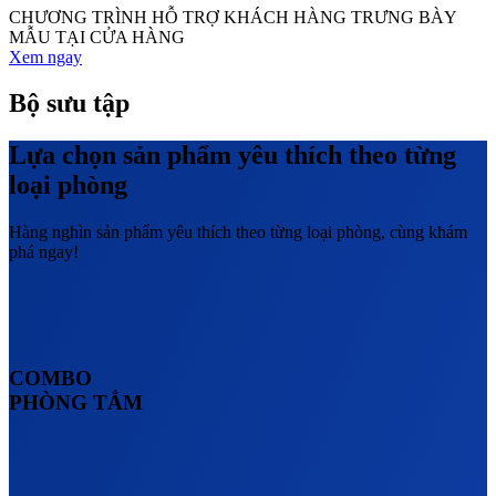
CHƯƠNG TRÌNH HỖ TRỢ KHÁCH HÀNG TRƯNG BÀY
MẪU TẠI CỬA HÀNG
Xem ngay
Bộ sưu tập
Lựa chọn sản phẩm yêu thích theo từng
loại phòng
Hàng nghìn sản phẩm yêu thích theo từng loại phòng, cùng khám
phá ngay!
COMBO
PHÒNG TẮM