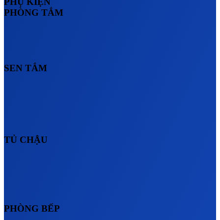
PHỤ KIỆN
PHÒNG TẮM
SEN TẮM
TỦ CHẬU
PHÒNG BẾP