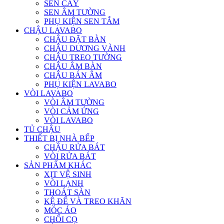
SEN CÂY
SEN ÂM TƯỜNG
PHỤ KIỆN SEN TẮM
CHẬU LAVABO
CHẬU ĐẶT BÀN
CHẬU DƯƠNG VÀNH
CHẬU TREO TƯỜNG
CHẬU ÂM BÀN
CHẬU BÁN ÂM
PHỤ KIỆN LAVABO
VÒI LAVABO
VÒI ÂM TƯỜNG
VÒI CẢM ỨNG
VÒI LAVABO
TỦ CHẬU
THIẾT BỊ NHÀ BẾP
CHẬU RỬA BÁT
VÒI RỬA BÁT
SẢN PHẨM KHÁC
XỊT VỆ SINH
VÒI LẠNH
THOÁT SÀN
KỆ ĐỂ VÀ TREO KHĂN
MÓC ÁO
CHỔI CỌ