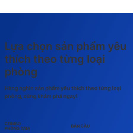
Lựa chọn sản phẩm yêu
thích theo từng loại
phòng
Hàng nghìn sản phẩm yêu thích theo từng loại
phòng, cùng khám phá ngay!
COMBO
BÀN CẦU
PHÒNG TẮM