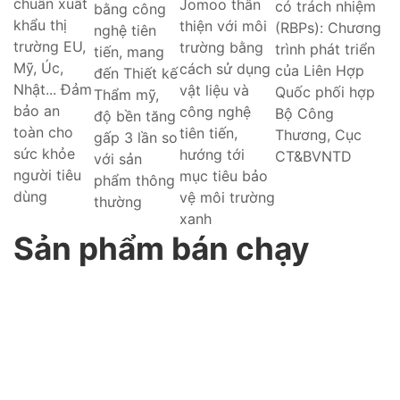
chuẩn xuất
Jomoo thân
có trách nhiệm
bằng công
khẩu thị
thiện với môi
(RBPs): Chương
nghệ tiên
trường EU,
trường bằng
trình phát triển
tiến, mang
Mỹ, Úc,
cách sử dụng
của Liên Hợp
đến Thiết kế
Nhật... Đảm
vật liệu và
Quốc phối hợp
Thẩm mỹ,
bảo an
công nghệ
Bộ Công
độ bền tăng
toàn cho
tiên tiến,
Thương, Cục
gấp 3 lần so
sức khỏe
hướng tới
CT&BVNTD
với sản
người tiêu
mục tiêu bảo
phẩm thông
dùng
vệ môi trường
thường
xanh
Sản phẩm bán chạy