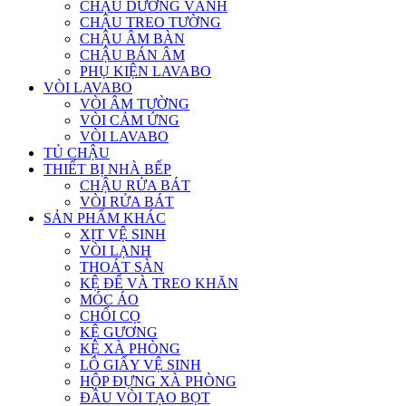
CHẬU DƯƠNG VÀNH
CHẬU TREO TƯỜNG
CHẬU ÂM BÀN
CHẬU BÁN ÂM
PHỤ KIỆN LAVABO
VÒI LAVABO
VÒI ÂM TƯỜNG
VÒI CẢM ỨNG
VÒI LAVABO
TỦ CHẬU
THIẾT BỊ NHÀ BẾP
CHẬU RỬA BÁT
VÒI RỬA BÁT
SẢN PHẨM KHÁC
XỊT VỆ SINH
VÒI LẠNH
THOÁT SÀN
KỆ ĐỂ VÀ TREO KHĂN
MÓC ÁO
CHỔI CỌ
KỆ GƯƠNG
KỆ XÀ PHÒNG
LÔ GIẤY VỆ SINH
HỘP ĐỰNG XÀ PHÒNG
ĐẦU VÒI TẠO BỌT