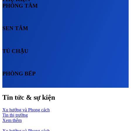
PHÒNG TẮM
SEN TẮM
TỦ CHẬU
PHÒNG BẾP
Tin tức & sự kiện
Xu hướng và Phong cách
Tin thị trường
Xem thêm
Xu hướng và Phong cách