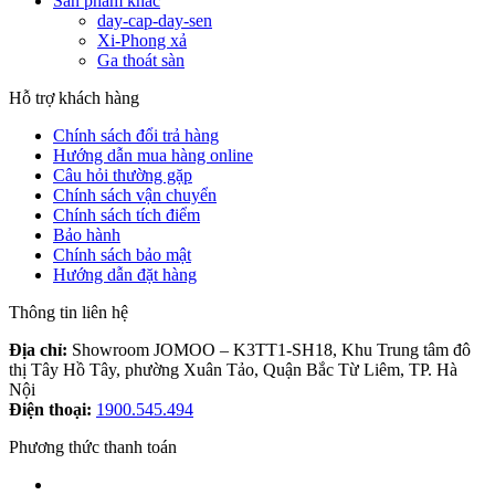
Sản phẩm khác
day-cap-day-sen
Xi-Phong xả
Ga thoát sàn
Hỗ trợ khách hàng
Chính sách đổi trả hàng
Hướng dẫn mua hàng online
Câu hỏi thường gặp
Chính sách vận chuyển
Chính sách tích điểm
Bảo hành
Chính sách bảo mật
Hướng dẫn đặt hàng
Thông tin liên hệ
Địa chỉ:
Showroom JOMOO – K3TT1-SH18, Khu Trung tâm đô
thị Tây Hồ Tây, phường Xuân Tảo, Quận Bắc Từ Liêm, TP. Hà
Nội
Điện thoại:
1900.545.494
Phương thức thanh toán