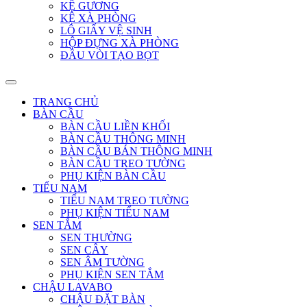
KỆ GƯƠNG
KỆ XÀ PHÒNG
LÔ GIẤY VỆ SINH
HỘP ĐỰNG XÀ PHÒNG
ĐẦU VÒI TẠO BỌT
TRANG CHỦ
BÀN CẦU
BÀN CẦU LIỀN KHỐI
BÀN CẦU THÔNG MINH
BÀN CẦU BÁN THÔNG MINH
BÀN CẦU TREO TƯỜNG
PHỤ KIỆN BÀN CẦU
TIỂU NAM
TIỂU NAM TREO TƯỜNG
PHỤ KIỆN TIỂU NAM
SEN TẮM
SEN THƯỜNG
SEN CÂY
SEN ÂM TƯỜNG
PHỤ KIỆN SEN TẮM
CHẬU LAVABO
CHẬU ĐẶT BÀN