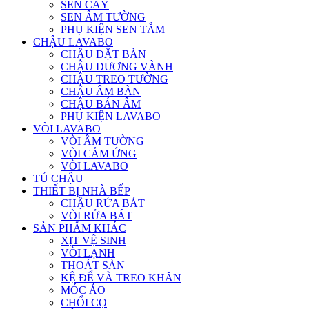
SEN CÂY
SEN ÂM TƯỜNG
PHỤ KIỆN SEN TẮM
CHẬU LAVABO
CHẬU ĐẶT BÀN
CHẬU DƯƠNG VÀNH
CHẬU TREO TƯỜNG
CHẬU ÂM BÀN
CHẬU BÁN ÂM
PHỤ KIỆN LAVABO
VÒI LAVABO
VÒI ÂM TƯỜNG
VÒI CẢM ỨNG
VÒI LAVABO
TỦ CHẬU
THIẾT BỊ NHÀ BẾP
CHẬU RỬA BÁT
VÒI RỬA BÁT
SẢN PHẨM KHÁC
XỊT VỆ SINH
VÒI LẠNH
THOÁT SÀN
KỆ ĐỂ VÀ TREO KHĂN
MÓC ÁO
CHỔI CỌ