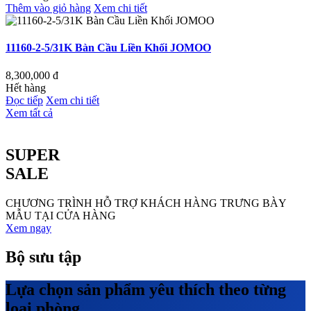
Thêm vào giỏ hàng
Xem chi tiết
11160-2-5/31K Bàn Cầu Liền Khối JOMOO
8,300,000
đ
Hết hàng
Đọc tiếp
Xem chi tiết
Xem tất cả
SUPER
SALE
CHƯƠNG TRÌNH HỖ TRỢ KHÁCH HÀNG TRƯNG BÀY
MẪU TẠI CỬA HÀNG
Xem ngay
Bộ sưu tập
Lựa chọn sản phẩm yêu thích theo từng
loại phòng