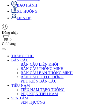
BẢO HÀNH
XU HƯỚNG
LIÊN HỆ
Đăng nhập
0
Giỏ hàng
TRANG CHỦ
BÀN CẦU
BÀN CẦU LIỀN KHỐI
BÀN CẦU THÔNG MINH
BÀN CẦU BÁN THÔNG MINH
BÀN CẦU TREO TƯỜNG
PHỤ KIỆN BÀN CẦU
TIỂU NAM
TIỂU NAM TREO TƯỜNG
PHỤ KIỆN TIỂU NAM
SEN TẮM
SEN THƯỜNG