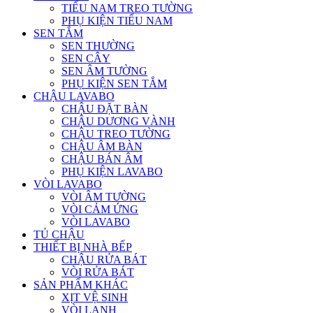
TIỂU NAM TREO TƯỜNG
PHỤ KIỆN TIỂU NAM
SEN TẮM
SEN THƯỜNG
SEN CÂY
SEN ÂM TƯỜNG
PHỤ KIỆN SEN TẮM
CHẬU LAVABO
CHẬU ĐẶT BÀN
CHẬU DƯƠNG VÀNH
CHẬU TREO TƯỜNG
CHẬU ÂM BÀN
CHẬU BÁN ÂM
PHỤ KIỆN LAVABO
VÒI LAVABO
VÒI ÂM TƯỜNG
VÒI CẢM ỨNG
VÒI LAVABO
TỦ CHẬU
THIẾT BỊ NHÀ BẾP
CHẬU RỬA BÁT
VÒI RỬA BÁT
SẢN PHẨM KHÁC
XỊT VỆ SINH
VÒI LẠNH