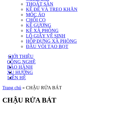
THOÁT SÀN
KỆ ĐỂ VÀ TREO KHĂN
MÓC ÁO
CHỔI CỌ
KỆ GƯƠNG
KỆ XÀ PHÒNG
LÔ GIẤY VỆ SINH
HỘP ĐỰNG XÀ PHÒNG
ĐẦU VÒI TẠO BỌT
GIỚI THIỆU
CÔNG NGHỆ
BẢO HÀNH
XU HƯỚNG
LIÊN HỆ
Trang chủ
»
CHẬU RỬA BÁT
CHẬU RỬA BÁT