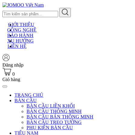
Skip
to
content
GIỚI THIỆU
CÔNG NGHỆ
BẢO HÀNH
XU HƯỚNG
LIÊN HỆ
Đăng nhập
0
Giỏ hàng
TRANG CHỦ
BÀN CẦU
BÀN CẦU LIỀN KHỐI
BÀN CẦU THÔNG MINH
BÀN CẦU BÁN THÔNG MINH
BÀN CẦU TREO TƯỜNG
PHỤ KIỆN BÀN CẦU
TIỂU NAM