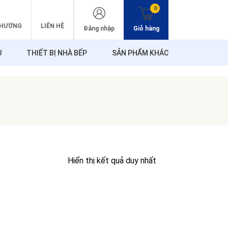
0
 HƯỚNG
LIÊN HỆ
Đăng nhập
Giỏ hàng
U
THIẾT BỊ NHÀ BẾP
SẢN PHẨM KHÁC
Hiển thị kết quả duy nhất