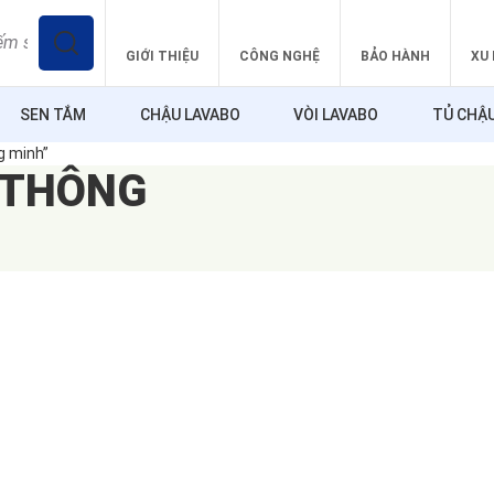
GIỚI THIỆU
CÔNG NGHỆ
BẢO HÀNH
XU
SEN TẮM
CHẬU LAVABO
VÒI LAVABO
TỦ CHẬ
g minh”
 THÔNG