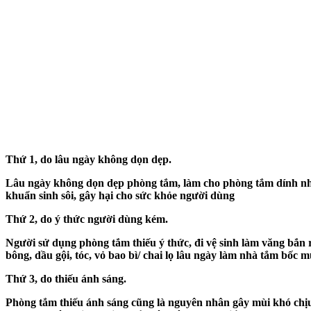
Thứ 1, do lâu ngày không dọn dẹp.
Lâu ngày không dọn dẹp phòng tắm, làm cho phòng tắm dính nhi
khuẩn sinh sôi, gây hại cho sức khỏe người dùng
Thứ 2, do ý thức người dùng kém.
Người sử dụng phòng tắm thiếu ý thức, đi vệ sinh làm văng bắn ra
bông, dầu gội, tóc, vỏ bao bì/ chai lọ lâu ngày làm nhà tắm bốc m
Thứ 3, do thiếu ánh sáng.
Phòng tắm thiếu ánh sáng cũng là nguyên nhân gây mùi khó chị