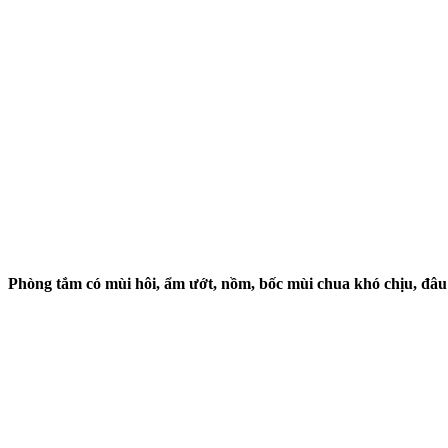
Phòng tắm có mùi hôi, ẩm ướt, nồm, bốc mùi chua khó chịu, đ