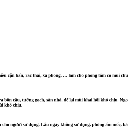
ều cặn bẩn, rác thải, xà phòng, … làm cho phòng tắm có mùi chu
 bồn cầu, tường gạch, sàn nhà, để lại mùi khai hôi khó chịu. Ngoà
ùi khó chịu.
u cho người sử dụng. Lâu ngày không sử dụng, phòng ẩm mốc, bám