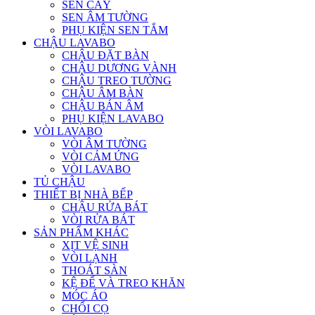
SEN CÂY
SEN ÂM TƯỜNG
PHỤ KIỆN SEN TẮM
CHẬU LAVABO
CHẬU ĐẶT BÀN
CHẬU DƯƠNG VÀNH
CHẬU TREO TƯỜNG
CHẬU ÂM BÀN
CHẬU BÁN ÂM
PHỤ KIỆN LAVABO
VÒI LAVABO
VÒI ÂM TƯỜNG
VÒI CẢM ỨNG
VÒI LAVABO
TỦ CHẬU
THIẾT BỊ NHÀ BẾP
CHẬU RỬA BÁT
VÒI RỬA BÁT
SẢN PHẨM KHÁC
XỊT VỆ SINH
VÒI LẠNH
THOÁT SÀN
KỆ ĐỂ VÀ TREO KHĂN
MÓC ÁO
CHỔI CỌ