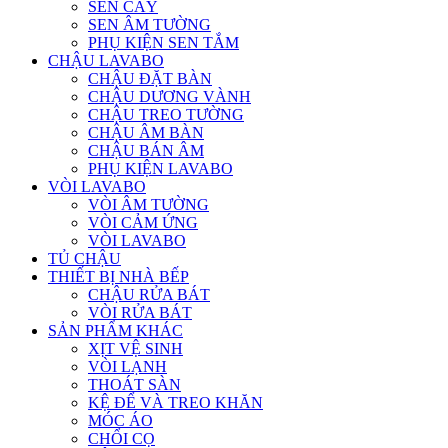
SEN CÂY
SEN ÂM TƯỜNG
PHỤ KIỆN SEN TẮM
CHẬU LAVABO
CHẬU ĐẶT BÀN
CHẬU DƯƠNG VÀNH
CHẬU TREO TƯỜNG
CHẬU ÂM BÀN
CHẬU BÁN ÂM
PHỤ KIỆN LAVABO
VÒI LAVABO
VÒI ÂM TƯỜNG
VÒI CẢM ỨNG
VÒI LAVABO
TỦ CHẬU
THIẾT BỊ NHÀ BẾP
CHẬU RỬA BÁT
VÒI RỬA BÁT
SẢN PHẨM KHÁC
XỊT VỆ SINH
VÒI LẠNH
THOÁT SÀN
KỆ ĐỂ VÀ TREO KHĂN
MÓC ÁO
CHỔI CỌ