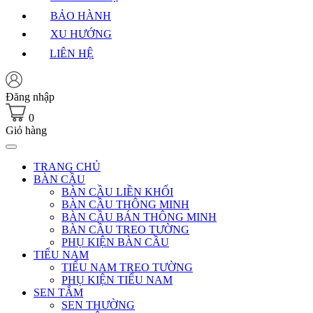
BẢO HÀNH
XU HƯỚNG
LIÊN HỆ
Đăng nhập
0
Giỏ hàng
TRANG CHỦ
BÀN CẦU
BÀN CẦU LIỀN KHỐI
BÀN CẦU THÔNG MINH
BÀN CẦU BÁN THÔNG MINH
BÀN CẦU TREO TƯỜNG
PHỤ KIỆN BÀN CẦU
TIỂU NAM
TIỂU NAM TREO TƯỜNG
PHỤ KIỆN TIỂU NAM
SEN TẮM
SEN THƯỜNG