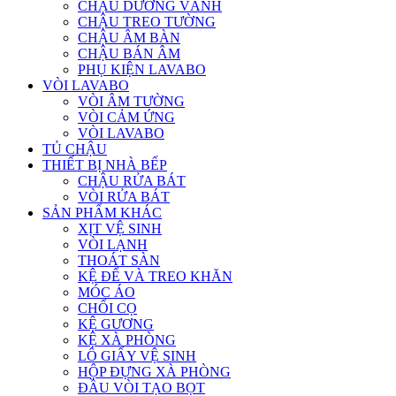
CHẬU DƯƠNG VÀNH
CHẬU TREO TƯỜNG
CHẬU ÂM BÀN
CHẬU BÁN ÂM
PHỤ KIỆN LAVABO
VÒI LAVABO
VÒI ÂM TƯỜNG
VÒI CẢM ỨNG
VÒI LAVABO
TỦ CHẬU
THIẾT BỊ NHÀ BẾP
CHẬU RỬA BÁT
VÒI RỬA BÁT
SẢN PHẨM KHÁC
XỊT VỆ SINH
VÒI LẠNH
THOÁT SÀN
KỆ ĐỂ VÀ TREO KHĂN
MÓC ÁO
CHỔI CỌ
KỆ GƯƠNG
KỆ XÀ PHÒNG
LÔ GIẤY VỆ SINH
HỘP ĐỰNG XÀ PHÒNG
ĐẦU VÒI TẠO BỌT