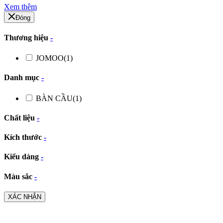
Xem thêm
Đóng
Thương hiệu
-
JOMOO
(1)
Danh mục
-
BÀN CẦU
(1)
Chất liệu
-
Kích thước
-
Kiểu dáng
-
Màu sắc
-
XÁC NHẬN