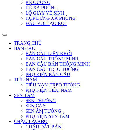
KỆ GƯƠNG
KỆ XÀ PHÒNG
LÔ GIẤY VỆ SINH
HỘP ĐỰNG XÀ PHÒNG
ĐẦU VÒI TẠO BỌT
TRANG CHỦ
BÀN CẦU
BÀN CẦU LIỀN KHỐI
BÀN CẦU THÔNG MINH
BÀN CẦU BÁN THÔNG MINH
BÀN CẦU TREO TƯỜNG
PHỤ KIỆN BÀN CẦU
TIỂU NAM
TIỂU NAM TREO TƯỜNG
PHỤ KIỆN TIỂU NAM
SEN TẮM
SEN THƯỜNG
SEN CÂY
SEN ÂM TƯỜNG
PHỤ KIỆN SEN TẮM
CHẬU LAVABO
CHẬU ĐẶT BÀN