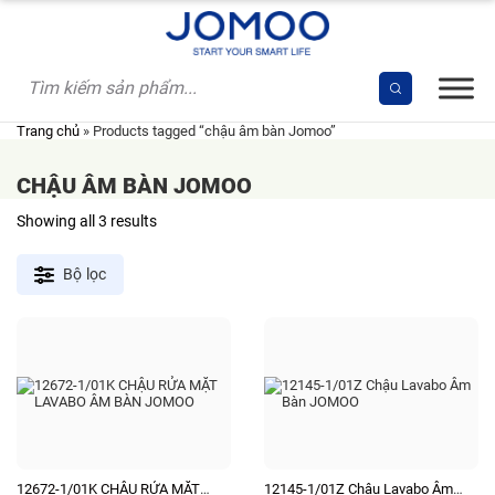
Skip
to
content
Trang chủ
»
Products tagged “chậu âm bàn Jomoo”
CHẬU ÂM BÀN JOMOO
Sorted
Showing all 3 results
by
latest
Bộ lọc
12672-1/01K CHẬU RỬA MẶT
12145-1/01Z Chậu Lavabo Âm