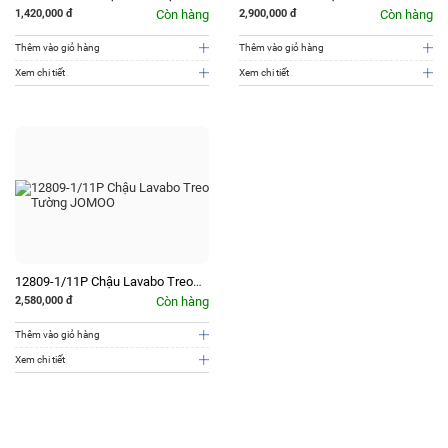
LAVABO ÂM BÀN JOMOO
Bàn JOMOO
1,420,000
đ
Còn hàng
2,900,000
đ
Còn hàng
Thêm vào giỏ hàng
Thêm vào giỏ hàng
Xem chi tiết
Xem chi tiết
12809-1/11P Chậu Lavabo Treo
Tường JOMOO
2,580,000
đ
Còn hàng
Thêm vào giỏ hàng
Xem chi tiết