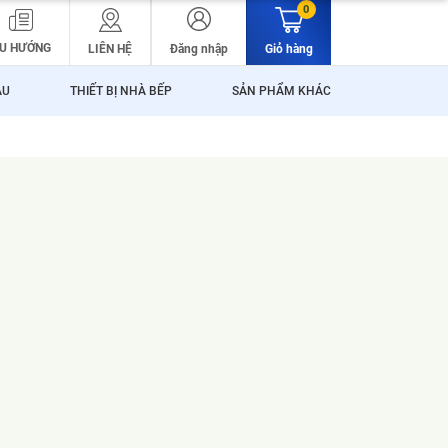
0
U HƯỚNG
LIÊN HỆ
Đăng nhập
Giỏ hàng
ẬU
THIẾT BỊ NHÀ BẾP
SẢN PHẨM KHÁC