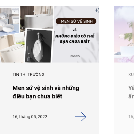
TIN THỊ TRƯỜNG
XU
Men sứ vệ sinh và những
Yê
điều bạn chưa biết
ấ
16, tháng 05, 2022
16