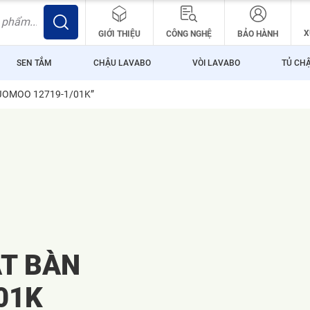
X
GIỚI THIỆU
CÔNG NGHỆ
BẢO HÀNH
SEN TẮM
CHẬU LAVABO
VÒI LAVABO
TỦ CH
n JOMOO 12719-1/01K”
T BÀN
01K