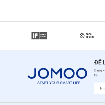
ĐỂ 
Đăng ký
kế