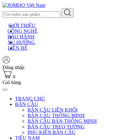
Skip
to
content
GIỚI THIỆU
CÔNG NGHỆ
BẢO HÀNH
XU HƯỚNG
LIÊN HỆ
Đăng nhập
0
Giỏ hàng
TRANG CHỦ
BÀN CẦU
BÀN CẦU LIỀN KHỐI
BÀN CẦU THÔNG MINH
BÀN CẦU BÁN THÔNG MINH
BÀN CẦU TREO TƯỜNG
PHỤ KIỆN BÀN CẦU
TIỂU NAM