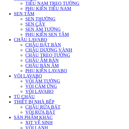
TIỂU NAM TREO TƯỜNG
PHỤ KIỆN TIỂU NAM
SEN TẮM
SEN THƯỜNG
SEN CÂY
SEN ÂM TƯỜNG
PHỤ KIỆN SEN TẮM
CHẬU LAVABO
CHẬU ĐẶT BÀN
CHẬU DƯƠNG VÀNH
CHẬU TREO TƯỜNG
CHẬU ÂM BÀN
CHẬU BÁN ÂM
PHỤ KIỆN LAVABO
VÒI LAVABO
VÒI ÂM TƯỜNG
VÒI CẢM ỨNG
VÒI LAVABO
TỦ CHẬU
THIẾT BỊ NHÀ BẾP
CHẬU RỬA BÁT
VÒI RỬA BÁT
SẢN PHẨM KHÁC
XỊT VỆ SINH
VÒI LẠNH