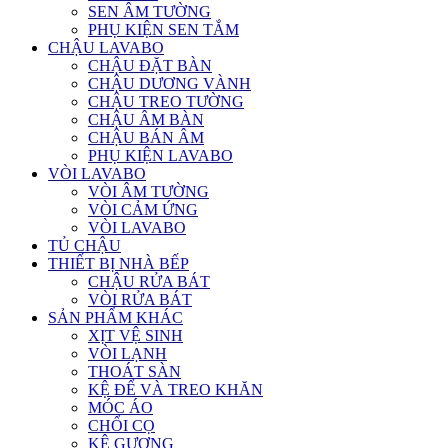
SEN ÂM TƯỜNG
PHỤ KIỆN SEN TẮM
CHẬU LAVABO
CHẬU ĐẶT BÀN
CHẬU DƯƠNG VÀNH
CHẬU TREO TƯỜNG
CHẬU ÂM BÀN
CHẬU BÁN ÂM
PHỤ KIỆN LAVABO
VÒI LAVABO
VÒI ÂM TƯỜNG
VÒI CẢM ỨNG
VÒI LAVABO
TỦ CHẬU
THIẾT BỊ NHÀ BẾP
CHẬU RỬA BÁT
VÒI RỬA BÁT
SẢN PHẨM KHÁC
XỊT VỆ SINH
VÒI LẠNH
THOÁT SÀN
KỆ ĐỂ VÀ TREO KHĂN
MÓC ÁO
CHỔI CỌ
KỆ GƯƠNG