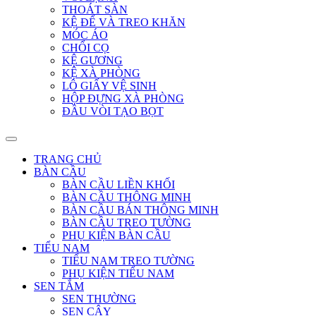
THOÁT SÀN
KỆ ĐỂ VÀ TREO KHĂN
MÓC ÁO
CHỔI CỌ
KỆ GƯƠNG
KỆ XÀ PHÒNG
LÔ GIẤY VỆ SINH
HỘP ĐỰNG XÀ PHÒNG
ĐẦU VÒI TẠO BỌT
TRANG CHỦ
BÀN CẦU
BÀN CẦU LIỀN KHỐI
BÀN CẦU THÔNG MINH
BÀN CẦU BÁN THÔNG MINH
BÀN CẦU TREO TƯỜNG
PHỤ KIỆN BÀN CẦU
TIỂU NAM
TIỂU NAM TREO TƯỜNG
PHỤ KIỆN TIỂU NAM
SEN TẮM
SEN THƯỜNG
SEN CÂY