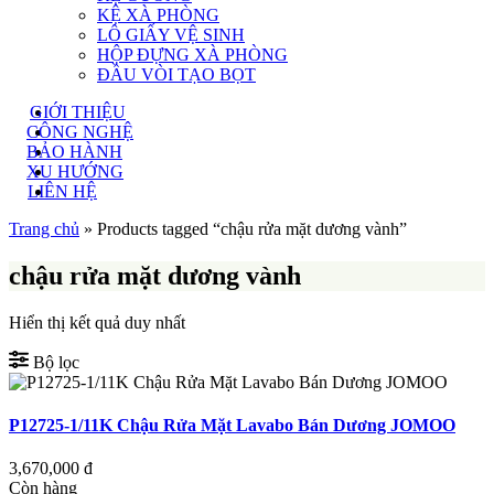
KỆ XÀ PHÒNG
LÔ GIẤY VỆ SINH
HỘP ĐỰNG XÀ PHÒNG
ĐẦU VÒI TẠO BỌT
GIỚI THIỆU
CÔNG NGHỆ
BẢO HÀNH
XU HƯỚNG
LIÊN HỆ
Trang chủ
»
Products tagged “chậu rửa mặt dương vành”
chậu rửa mặt dương vành
Hiển thị kết quả duy nhất
Bộ lọc
P12725-1/11K Chậu Rửa Mặt Lavabo Bán Dương JOMOO
3,670,000
đ
Còn hàng