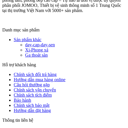
phòng tắm, phòng bếp cao cấp – Tự hào là đơn vị được ủy quyền
phân phối JOMOO, Thiết bị vệ sinh thông minh số 1 Trung Quốc
tại thị trường Việt Nam với 5000+ sản phẩm.
Danh mục sản phẩm
Sản phẩm khác
day-cap-day-sen
Xi-Phong xả
Ga thoát sàn
Hỗ trợ khách hàng
Chính sách đổi trả hàng
Hướng dẫn mua hàng online
Câu hỏi thường gặp
Chính sách vận chuyển
Chính sách tích điểm
Bảo hành
Chính sách bảo mật
Hướng dẫn đặt hàng
Thông tin liên hệ