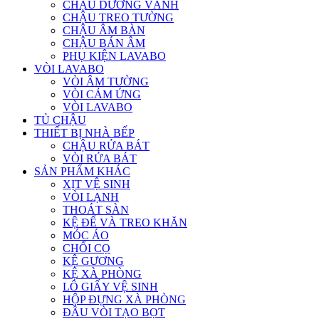
CHẬU DƯƠNG VÀNH
CHẬU TREO TƯỜNG
CHẬU ÂM BÀN
CHẬU BÁN ÂM
PHỤ KIỆN LAVABO
VÒI LAVABO
VÒI ÂM TƯỜNG
VÒI CẢM ỨNG
VÒI LAVABO
TỦ CHẬU
THIẾT BỊ NHÀ BẾP
CHẬU RỬA BÁT
VÒI RỬA BÁT
SẢN PHẨM KHÁC
XỊT VỆ SINH
VÒI LẠNH
THOÁT SÀN
KỆ ĐỂ VÀ TREO KHĂN
MÓC ÁO
CHỔI CỌ
KỆ GƯƠNG
KỆ XÀ PHÒNG
LÔ GIẤY VỆ SINH
HỘP ĐỰNG XÀ PHÒNG
ĐẦU VÒI TẠO BỌT