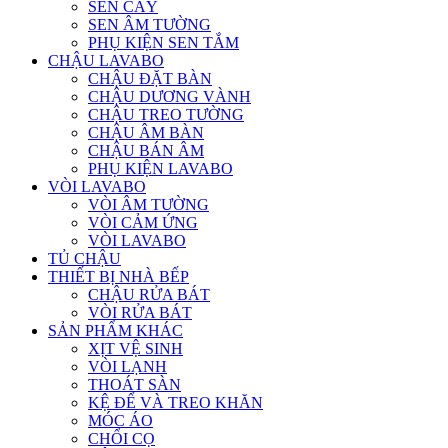
SEN CÂY
SEN ÂM TƯỜNG
PHỤ KIỆN SEN TẮM
CHẬU LAVABO
CHẬU ĐẶT BÀN
CHẬU DƯƠNG VÀNH
CHẬU TREO TƯỜNG
CHẬU ÂM BÀN
CHẬU BÁN ÂM
PHỤ KIỆN LAVABO
VÒI LAVABO
VÒI ÂM TƯỜNG
VÒI CẢM ỨNG
VÒI LAVABO
TỦ CHẬU
THIẾT BỊ NHÀ BẾP
CHẬU RỬA BÁT
VÒI RỬA BÁT
SẢN PHẨM KHÁC
XỊT VỆ SINH
VÒI LẠNH
THOÁT SÀN
KỆ ĐỂ VÀ TREO KHĂN
MÓC ÁO
CHỔI CỌ