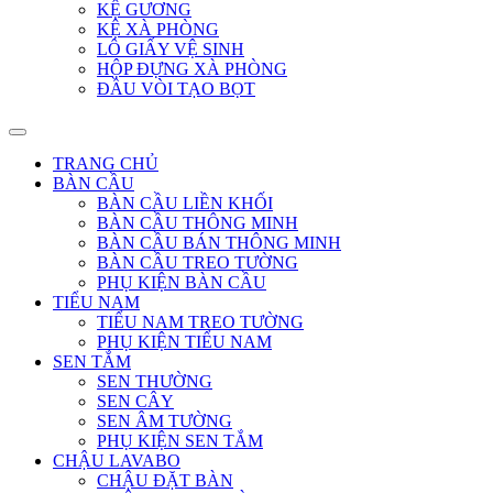
KỆ GƯƠNG
KỆ XÀ PHÒNG
LÔ GIẤY VỆ SINH
HỘP ĐỰNG XÀ PHÒNG
ĐẦU VÒI TẠO BỌT
TRANG CHỦ
BÀN CẦU
BÀN CẦU LIỀN KHỐI
BÀN CẦU THÔNG MINH
BÀN CẦU BÁN THÔNG MINH
BÀN CẦU TREO TƯỜNG
PHỤ KIỆN BÀN CẦU
TIỂU NAM
TIỂU NAM TREO TƯỜNG
PHỤ KIỆN TIỂU NAM
SEN TẮM
SEN THƯỜNG
SEN CÂY
SEN ÂM TƯỜNG
PHỤ KIỆN SEN TẮM
CHẬU LAVABO
CHẬU ĐẶT BÀN