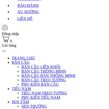
BẢO HÀNH
XU HƯỚNG
LIÊN HỆ
Đăng nhập
0
Giỏ hàng
TRANG CHỦ
BÀN CẦU
BÀN CẦU LIỀN KHỐI
BÀN CẦU THÔNG MINH
BÀN CẦU BÁN THÔNG MINH
BÀN CẦU TREO TƯỜNG
PHỤ KIỆN BÀN CẦU
TIỂU NAM
TIỂU NAM TREO TƯỜNG
PHỤ KIỆN TIỂU NAM
SEN TẮM
SEN THƯỜNG