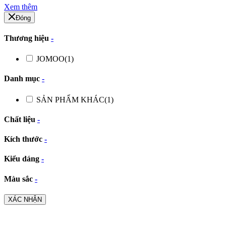
Xem thêm
Đóng
Thương hiệu
-
JOMOO
(1)
Danh mục
-
SẢN PHẨM KHÁC
(1)
Chất liệu
-
Kích thước
-
Kiểu dáng
-
Màu sắc
-
XÁC NHẬN