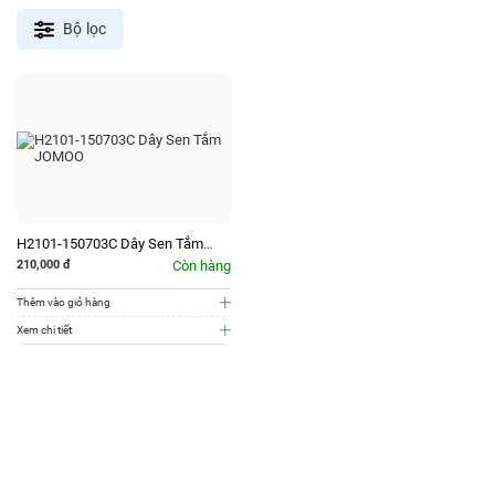
Bộ lọc
H2101-150703C Dây Sen Tắm
JOMOO
210,000
đ
Còn hàng
Thêm vào giỏ hàng
Xem chi tiết