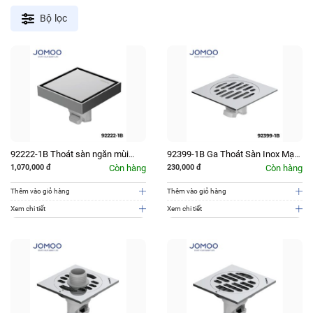
latest
Bộ lọc
92222-1B Thoát sàn ngăn mùi
92399-1B Ga Thoát Sàn Inox Mạ
JOMOO
Crom JOMOO
1,070,000
đ
Còn hàng
230,000
đ
Còn hàng
Thêm vào giỏ hàng
Thêm vào giỏ hàng
Xem chi tiết
Xem chi tiết