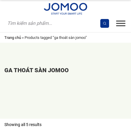
Skip
to
content
Trang chủ
»
Products tagged “ga thoát sàn jomoo”
GA THOÁT SÀN JOMOO
Sorted
Showing all 5 results
by