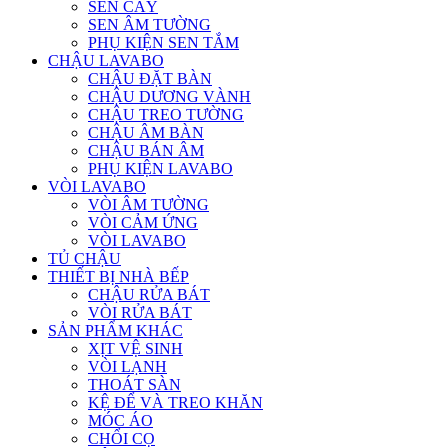
SEN CÂY
SEN ÂM TƯỜNG
PHỤ KIỆN SEN TẮM
CHẬU LAVABO
CHẬU ĐẶT BÀN
CHẬU DƯƠNG VÀNH
CHẬU TREO TƯỜNG
CHẬU ÂM BÀN
CHẬU BÁN ÂM
PHỤ KIỆN LAVABO
VÒI LAVABO
VÒI ÂM TƯỜNG
VÒI CẢM ỨNG
VÒI LAVABO
TỦ CHẬU
THIẾT BỊ NHÀ BẾP
CHẬU RỬA BÁT
VÒI RỬA BÁT
SẢN PHẨM KHÁC
XỊT VỆ SINH
VÒI LẠNH
THOÁT SÀN
KỆ ĐỂ VÀ TREO KHĂN
MÓC ÁO
CHỔI CỌ