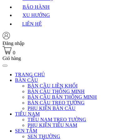
BẢO HÀNH
XU HƯỚNG
LIÊN HỆ
Đăng nhập
0
Giỏ hàng
TRANG CHỦ
BÀN CẦU
BÀN CẦU LIỀN KHỐI
BÀN CẦU THÔNG MINH
BÀN CẦU BÁN THÔNG MINH
BÀN CẦU TREO TƯỜNG
PHỤ KIỆN BÀN CẦU
TIỂU NAM
TIỂU NAM TREO TƯỜNG
PHỤ KIỆN TIỂU NAM
SEN TẮM
SEN THƯỜNG