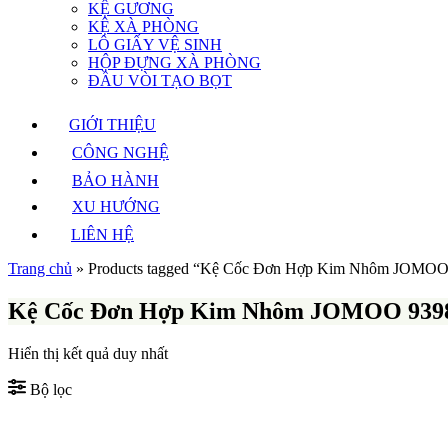
KỆ GƯƠNG
KỆ XÀ PHÒNG
LÔ GIẤY VỆ SINH
HỘP ĐỰNG XÀ PHÒNG
ĐẦU VÒI TẠO BỌT
GIỚI THIỆU
CÔNG NGHỆ
BẢO HÀNH
XU HƯỚNG
LIÊN HỆ
Trang chủ
»
Products tagged “Kệ Cốc Đơn Hợp Kim Nhôm JOMOO
Kệ Cốc Đơn Hợp Kim Nhôm JOMOO 939
Hiển thị kết quả duy nhất
Bộ lọc