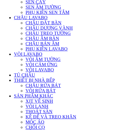
SEN CÂY
SEN ÂM TƯỜNG
PHỤ KIỆN SEN TẮM
CHẬU LAVABO
CHẬU ĐẶT BÀN
CHẬU DƯƠNG VÀNH
CHẬU TREO TƯỜNG
CHẬU ÂM BÀN
CHẬU BÁN ÂM
PHỤ KIỆN LAVABO
VÒI LAVABO
VÒI ÂM TƯỜNG
VÒI CẢM ỨNG
VÒI LAVABO
TỦ CHẬU
THIẾT BỊ NHÀ BẾP
CHẬU RỬA BÁT
VÒI RỬA BÁT
SẢN PHẨM KHÁC
XỊT VỆ SINH
VÒI LẠNH
THOÁT SÀN
KỆ ĐỂ VÀ TREO KHĂN
MÓC ÁO
CHỔI CỌ