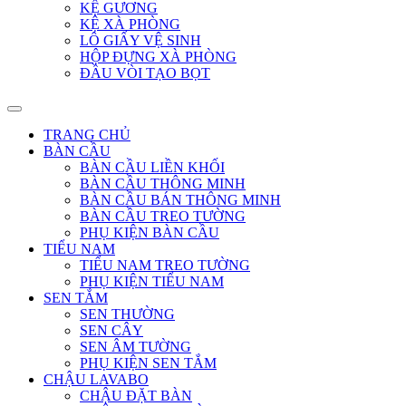
KỆ GƯƠNG
KỆ XÀ PHÒNG
LÔ GIẤY VỆ SINH
HỘP ĐỰNG XÀ PHÒNG
ĐẦU VÒI TẠO BỌT
TRANG CHỦ
BÀN CẦU
BÀN CẦU LIỀN KHỐI
BÀN CẦU THÔNG MINH
BÀN CẦU BÁN THÔNG MINH
BÀN CẦU TREO TƯỜNG
PHỤ KIỆN BÀN CẦU
TIỂU NAM
TIỂU NAM TREO TƯỜNG
PHỤ KIỆN TIỂU NAM
SEN TẮM
SEN THƯỜNG
SEN CÂY
SEN ÂM TƯỜNG
PHỤ KIỆN SEN TẮM
CHẬU LAVABO
CHẬU ĐẶT BÀN