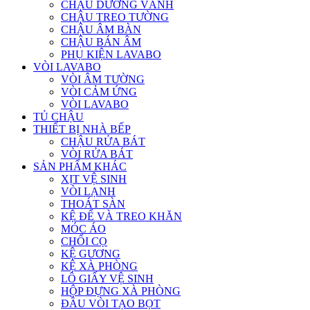
CHẬU DƯƠNG VÀNH
CHẬU TREO TƯỜNG
CHẬU ÂM BÀN
CHẬU BÁN ÂM
PHỤ KIỆN LAVABO
VÒI LAVABO
VÒI ÂM TƯỜNG
VÒI CẢM ỨNG
VÒI LAVABO
TỦ CHẬU
THIẾT BỊ NHÀ BẾP
CHẬU RỬA BÁT
VÒI RỬA BÁT
SẢN PHẨM KHÁC
XỊT VỆ SINH
VÒI LẠNH
THOÁT SÀN
KỆ ĐỂ VÀ TREO KHĂN
MÓC ÁO
CHỔI CỌ
KỆ GƯƠNG
KỆ XÀ PHÒNG
LÔ GIẤY VỆ SINH
HỘP ĐỰNG XÀ PHÒNG
ĐẦU VÒI TẠO BỌT