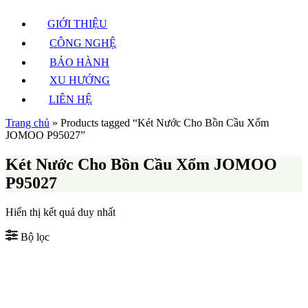
GIỚI THIỆU
CÔNG NGHỆ
BẢO HÀNH
XU HƯỚNG
LIÊN HỆ
Trang chủ
»
Products tagged “Két Nước Cho Bồn Cầu Xổm
JOMOO P95027”
Két Nước Cho Bồn Cầu Xổm JOMOO
P95027
Hiển thị kết quả duy nhất
Bộ lọc