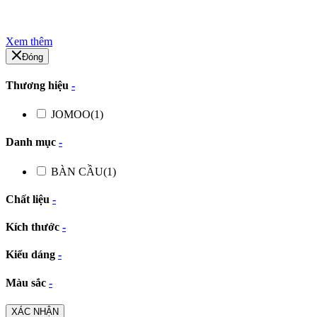
Xem thêm
Đóng
Thương hiệu
-
JOMOO
(1)
Danh mục
-
BÀN CẦU
(1)
Chất liệu
-
Kích thước
-
Kiểu dáng
-
Màu sắc
-
XÁC NHẬN