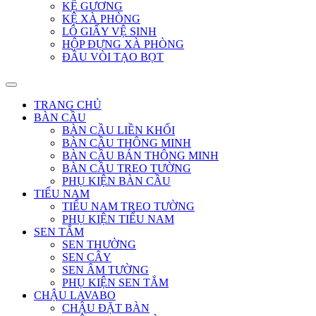
KỆ GƯƠNG
KỆ XÀ PHÒNG
LÔ GIẤY VỆ SINH
HỘP ĐỰNG XÀ PHÒNG
ĐẦU VÒI TẠO BỌT
TRANG CHỦ
BÀN CẦU
BÀN CẦU LIỀN KHỐI
BÀN CẦU THÔNG MINH
BÀN CẦU BÁN THÔNG MINH
BÀN CẦU TREO TƯỜNG
PHỤ KIỆN BÀN CẦU
TIỂU NAM
TIỂU NAM TREO TƯỜNG
PHỤ KIỆN TIỂU NAM
SEN TẮM
SEN THƯỜNG
SEN CÂY
SEN ÂM TƯỜNG
PHỤ KIỆN SEN TẮM
CHẬU LAVABO
CHẬU ĐẶT BÀN