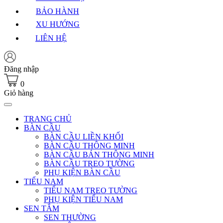
BẢO HÀNH
XU HƯỚNG
LIÊN HỆ
Đăng nhập
0
Giỏ hàng
TRANG CHỦ
BÀN CẦU
BÀN CẦU LIỀN KHỐI
BÀN CẦU THÔNG MINH
BÀN CẦU BÁN THÔNG MINH
BÀN CẦU TREO TƯỜNG
PHỤ KIỆN BÀN CẦU
TIỂU NAM
TIỂU NAM TREO TƯỜNG
PHỤ KIỆN TIỂU NAM
SEN TẮM
SEN THƯỜNG