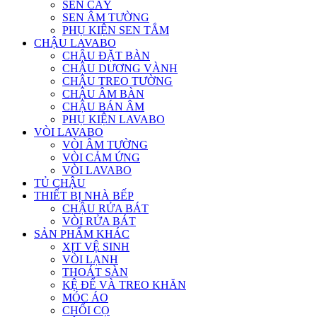
SEN CÂY
SEN ÂM TƯỜNG
PHỤ KIỆN SEN TẮM
CHẬU LAVABO
CHẬU ĐẶT BÀN
CHẬU DƯƠNG VÀNH
CHẬU TREO TƯỜNG
CHẬU ÂM BÀN
CHẬU BÁN ÂM
PHỤ KIỆN LAVABO
VÒI LAVABO
VÒI ÂM TƯỜNG
VÒI CẢM ỨNG
VÒI LAVABO
TỦ CHẬU
THIẾT BỊ NHÀ BẾP
CHẬU RỬA BÁT
VÒI RỬA BÁT
SẢN PHẨM KHÁC
XỊT VỆ SINH
VÒI LẠNH
THOÁT SÀN
KỆ ĐỂ VÀ TREO KHĂN
MÓC ÁO
CHỔI CỌ