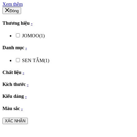
Xem thêm
Đóng
Thương hiệu
-
JOMOO
(1)
Danh mục
-
SEN TẮM
(1)
Chất liệu
-
Kích thước
-
Kiểu dáng
-
Màu sắc
-
XÁC NHẬN