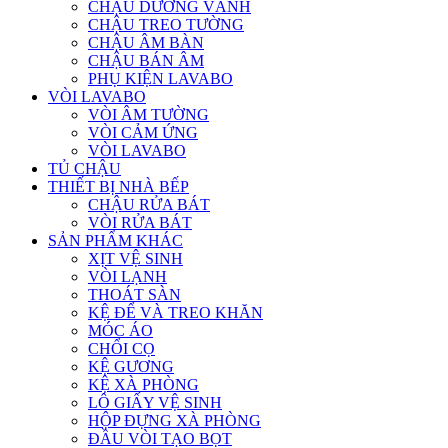
CHẬU DƯƠNG VÀNH
CHẬU TREO TƯỜNG
CHẬU ÂM BÀN
CHẬU BÁN ÂM
PHỤ KIỆN LAVABO
VÒI LAVABO
VÒI ÂM TƯỜNG
VÒI CẢM ỨNG
VÒI LAVABO
TỦ CHẬU
THIẾT BỊ NHÀ BẾP
CHẬU RỬA BÁT
VÒI RỬA BÁT
SẢN PHẨM KHÁC
XỊT VỆ SINH
VÒI LẠNH
THOÁT SÀN
KỆ ĐỂ VÀ TREO KHĂN
MÓC ÁO
CHỔI CỌ
KỆ GƯƠNG
KỆ XÀ PHÒNG
LÔ GIẤY VỆ SINH
HỘP ĐỰNG XÀ PHÒNG
ĐẦU VÒI TẠO BỌT