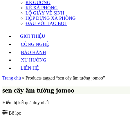
KỆ GƯƠNG
KỆ XÀ PHÒNG
LÔ GIẤY VỆ SINH
HỘP ĐỰNG XÀ PHÒNG
ĐẦU VÒI TẠO BỌT
GIỚI THIỆU
CÔNG NGHỆ
BẢO HÀNH
XU HƯỚNG
LIÊN HỆ
Trang chủ
»
Products tagged “sen cây âm tường jomoo”
sen cây âm tường jomoo
Hiển thị kết quả duy nhất
Bộ lọc