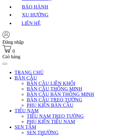
BẢO HÀNH
XU HƯỚNG
LIÊN HỆ
Đăng nhập
0
Giỏ hàng
TRANG CHỦ
BÀN CẦU
BÀN CẦU LIỀN KHỐI
BÀN CẦU THÔNG MINH
BÀN CẦU BÁN THÔNG MINH
BÀN CẦU TREO TƯỜNG
PHỤ KIỆN BÀN CẦU
TIỂU NAM
TIỂU NAM TREO TƯỜNG
PHỤ KIỆN TIỂU NAM
SEN TẮM
SEN THƯỜNG