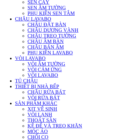
SEN CÂY
SEN ÂM TƯỜNG
PHỤ KIỆN SEN TẮM
CHẬU LAVABO
CHẬU ĐẶT BÀN
CHẬU DƯƠNG VÀNH
CHẬU TREO TƯỜNG
CHẬU ÂM BÀN
CHẬU BÁN ÂM
PHỤ KIỆN LAVABO
VÒI LAVABO
VÒI ÂM TƯỜNG
VÒI CẢM ỨNG
VÒI LAVABO
TỦ CHẬU
THIẾT BỊ NHÀ BẾP
CHẬU RỬA BÁT
VÒI RỬA BÁT
SẢN PHẨM KHÁC
XỊT VỆ SINH
VÒI LẠNH
THOÁT SÀN
KỆ ĐỂ VÀ TREO KHĂN
MÓC ÁO
CHỔI CỌ