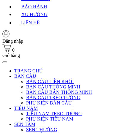
BẢO HÀNH
XU HƯỚNG
LIÊN HỆ
Đăng nhập
0
Giỏ hàng
TRANG CHỦ
BÀN CẦU
BÀN CẦU LIỀN KHỐI
BÀN CẦU THÔNG MINH
BÀN CẦU BÁN THÔNG MINH
BÀN CẦU TREO TƯỜNG
PHỤ KIỆN BÀN CẦU
TIỂU NAM
TIỂU NAM TREO TƯỜNG
PHỤ KIỆN TIỂU NAM
SEN TẮM
SEN THƯỜNG