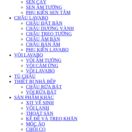
SEN CÂY
SEN ÂM TƯỜNG
PHỤ KIỆN SEN TẮM
CHẬU LAVABO
CHẬU ĐẶT BÀN
CHẬU DƯƠNG VÀNH
CHẬU TREO TƯỜNG
CHẬU ÂM BÀN
CHẬU BÁN ÂM
PHỤ KIỆN LAVABO
VÒI LAVABO
VÒI ÂM TƯỜNG
VÒI CẢM ỨNG
VÒI LAVABO
TỦ CHẬU
THIẾT BỊ NHÀ BẾP
CHẬU RỬA BÁT
VÒI RỬA BÁT
SẢN PHẨM KHÁC
XỊT VỆ SINH
VÒI LẠNH
THOÁT SÀN
KỆ ĐỂ VÀ TREO KHĂN
MÓC ÁO
CHỔI CỌ