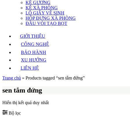
KỆ GƯƠNG
KỆ XÀ PHÒNG
LÔ GIẤY VỆ SINH
HỘP ĐỰNG XÀ PHÒNG
ĐẦU VÒI TẠO BỌT
GIỚI THIỆU
CÔNG NGHỆ
BẢO HÀNH
XU HƯỚNG
LIÊN HỆ
Trang chủ
»
Products tagged “sen tắm đứng”
sen tắm đứng
Hiển thị kết quả duy nhất
Bộ lọc