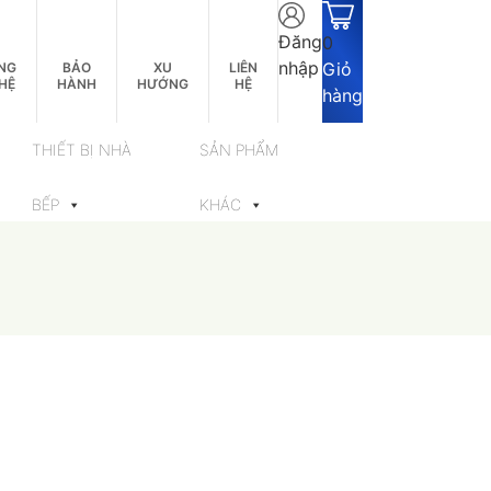
Đăng
0
nhập
Giỏ
NG
BẢO
XU
LIÊN
HỆ
HÀNH
HƯỚNG
HỆ
hàng
THIẾT BỊ NHÀ
SẢN PHẨM
BẾP
KHÁC