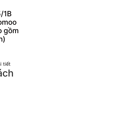
/1B
omoo
o gồm
n)
 tiết
ách