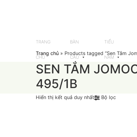
Skip
to
content
TRANG
BÀN
TIỂU
Trang chủ
»
Products tagged “Sen Tắm Jo
CHỦ
CẦU
NAM
SEN TẮM JOMOO
495/1B
Hiển thị kết quả duy nhất
Bộ lọc