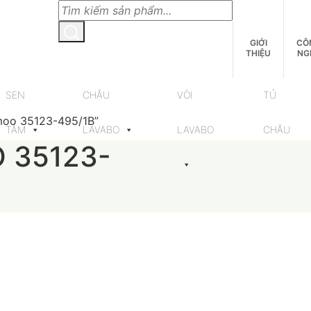
GIỚI
CÔ
THIỆU
NG
SEN
CHẬU
VÒI
TỦ
moo 35123-495/1B”
TẮM
LAVABO
LAVABO
CHẬU
 35123-