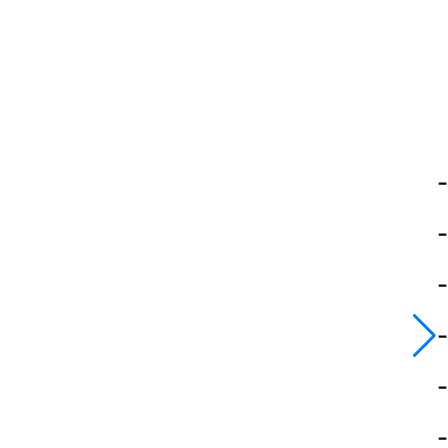
-
-
-
-
-
-