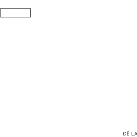
XÁC NHẬN
ĐỂ L