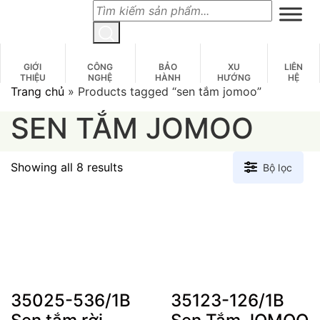
Skip
to
content
GIỚI
CÔNG
BẢO
XU
LIÊN
THIỆU
NGHỆ
HÀNH
HƯỚNG
HỆ
Trang chủ
»
Products tagged “sen tắm jomoo”
SEN TẮM JOMOO
Sorted
Showing all 8 results
Bộ lọc
by
latest
35025-536/1B
35123-126/1B