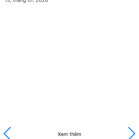
X
Ý
t
2
Xem thêm