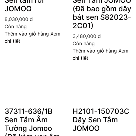
Sen tắm rời
Sen Tắm JOMOO
JOMOO
(Đã bao gồm dây
bát sen S82023-
8,030,000
đ
2C01)
Còn hàng
Thêm vào giỏ hàng
Xem
3,480,000
đ
chi tiết
Còn hàng
Thêm vào giỏ hàng
Xem
chi tiết
37311-636/1B
H2101-150703C
Sen Tắm Âm
Dây Sen Tắm
Tường Jomoo
JOMOO