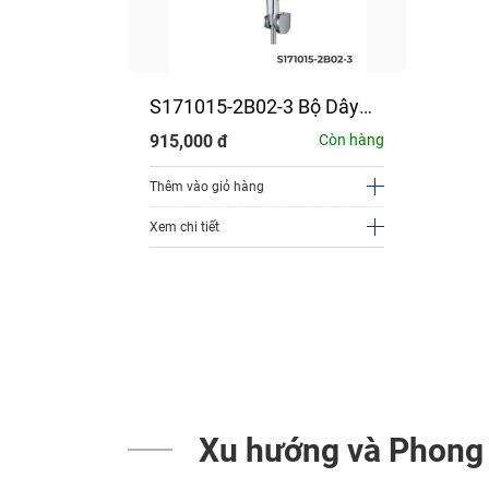
S171015-2B02-3 Bộ Dây
Bát Sen Tự Động Tẩy Cặn
915,000
đ
Còn hàng
JOMOO
Thêm vào giỏ hàng
Xem chi tiết
Xu hướng và Phong