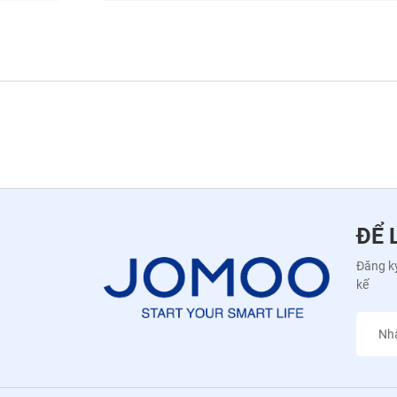
ĐỂ 
Đăng ký
kế