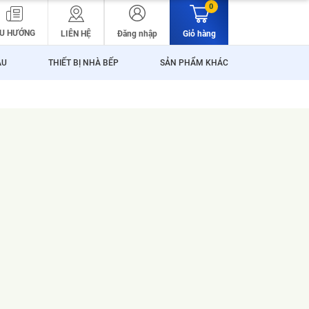
0
U HƯỚNG
LIÊN HỆ
Đăng nhập
Giỏ hàng
ẬU
THIẾT BỊ NHÀ BẾP
SẢN PHẨM KHÁC