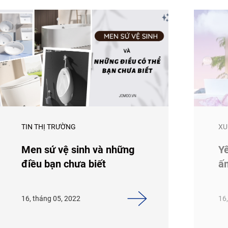
TIN THỊ TRƯỜNG
XU
Men sứ vệ sinh và những
Yê
điều bạn chưa biết
ấ
16, tháng 05, 2022
16