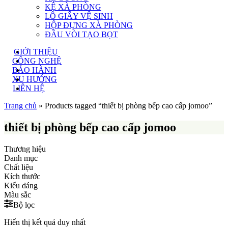
KỆ XÀ PHÒNG
LÔ GIẤY VỆ SINH
HỘP ĐỰNG XÀ PHÒNG
ĐẦU VÒI TẠO BỌT
GIỚI THIỆU
CÔNG NGHỆ
BẢO HÀNH
XU HƯỚNG
LIÊN HỆ
Trang chủ
»
Products tagged “thiết bị phòng bếp cao cấp jomoo”
thiết bị phòng bếp cao cấp jomoo
Thương hiệu
Danh mục
Chất liệu
Kích thước
Kiểu dáng
Màu sắc
Bộ lọc
Hiển thị kết quả duy nhất