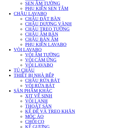
SEN ÂM TƯỜNG
PHỤ KIỆN SEN TẮM
CHẬU LAVABO
CHẬU ĐẶT BÀN
CHẬU DƯƠNG VÀNH
CHẬU TREO TƯỜNG
CHẬU ÂM BÀN
CHẬU BÁN ÂM
PHỤ KIỆN LAVABO
VÒI LAVABO
VÒI ÂM TƯỜNG
VÒI CẢM ỨNG
VÒI LAVABO
TỦ CHẬU
THIẾT BỊ NHÀ BẾP
CHẬU RỬA BÁT
VÒI RỬA BÁT
SẢN PHẨM KHÁC
XỊT VỆ SINH
VÒI LẠNH
THOÁT SÀN
KỆ ĐỂ VÀ TREO KHĂN
MÓC ÁO
CHỔI CỌ
KỆ GƯƠNG