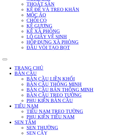
THOÁT SÀN
KỆ ĐỂ VÀ TREO KHĂN
MÓC ÁO
CHỔI CỌ
KỆ GƯƠNG
KỆ XÀ PHÒNG
LÔ GIẤY VỆ SINH
HỘP ĐỰNG XÀ PHÒNG
ĐẦU VÒI TẠO BỌT
TRANG CHỦ
BÀN CẦU
BÀN CẦU LIỀN KHỐI
BÀN CẦU THÔNG MINH
BÀN CẦU BÁN THÔNG MINH
BÀN CẦU TREO TƯỜNG
PHỤ KIỆN BÀN CẦU
TIỂU NAM
TIỂU NAM TREO TƯỜNG
PHỤ KIỆN TIỂU NAM
SEN TẮM
SEN THƯỜNG
SEN CÂY