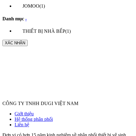
JOMOO
(1)
Danh mục
-
THIẾT BỊ NHÀ BẾP
(1)
XÁC NHẬN
CÔNG TY TNHH DUGI VIỆT NAM
Giới thiệu
Hệ thống phân phối
Liên hệ
Đơn vị có hơn 15 năm kinh nghiệm về phân phối thiết bị vệ sinh