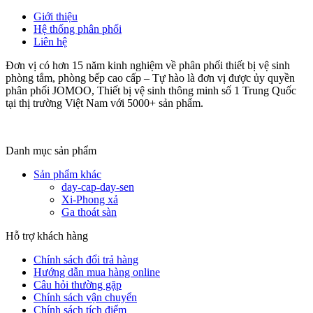
Giới thiệu
Hệ thống phân phối
Liên hệ
Đơn vị có hơn 15 năm kinh nghiệm về phân phối thiết bị vệ sinh
phòng tắm, phòng bếp cao cấp – Tự hào là đơn vị được ủy quyền
phân phối JOMOO, Thiết bị vệ sinh thông minh số 1 Trung Quốc
tại thị trường Việt Nam với 5000+ sản phẩm.
Danh mục sản phẩm
Sản phẩm khác
day-cap-day-sen
Xi-Phong xả
Ga thoát sàn
Hỗ trợ khách hàng
Chính sách đổi trả hàng
Hướng dẫn mua hàng online
Câu hỏi thường gặp
Chính sách vận chuyển
Chính sách tích điểm