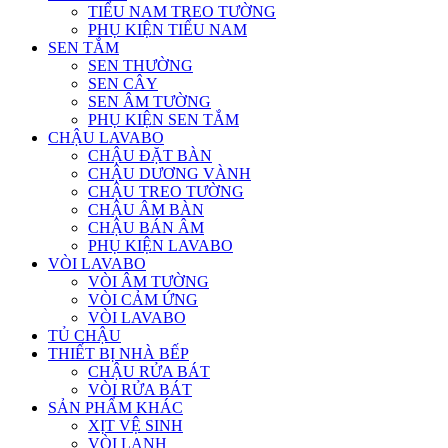
TIỂU NAM TREO TƯỜNG
PHỤ KIỆN TIỂU NAM
SEN TẮM
SEN THƯỜNG
SEN CÂY
SEN ÂM TƯỜNG
PHỤ KIỆN SEN TẮM
CHẬU LAVABO
CHẬU ĐẶT BÀN
CHẬU DƯƠNG VÀNH
CHẬU TREO TƯỜNG
CHẬU ÂM BÀN
CHẬU BÁN ÂM
PHỤ KIỆN LAVABO
VÒI LAVABO
VÒI ÂM TƯỜNG
VÒI CẢM ỨNG
VÒI LAVABO
TỦ CHẬU
THIẾT BỊ NHÀ BẾP
CHẬU RỬA BÁT
VÒI RỬA BÁT
SẢN PHẨM KHÁC
XỊT VỆ SINH
VÒI LẠNH