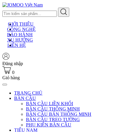
Skip
to
content
GIỚI THIỆU
CÔNG NGHỆ
BẢO HÀNH
XU HƯỚNG
LIÊN HỆ
Đăng nhập
0
Giỏ hàng
TRANG CHỦ
BÀN CẦU
BÀN CẦU LIỀN KHỐI
BÀN CẦU THÔNG MINH
BÀN CẦU BÁN THÔNG MINH
BÀN CẦU TREO TƯỜNG
PHỤ KIỆN BÀN CẦU
TIỂU NAM