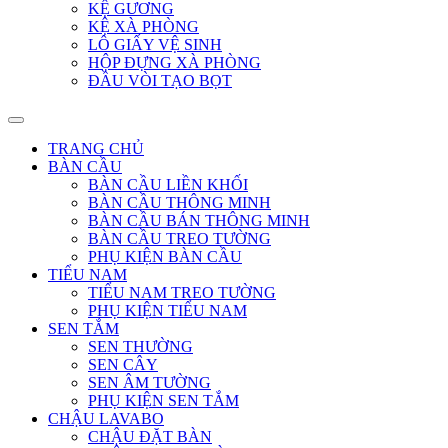
KỆ GƯƠNG
KỆ XÀ PHÒNG
LÔ GIẤY VỆ SINH
HỘP ĐỰNG XÀ PHÒNG
ĐẦU VÒI TẠO BỌT
TRANG CHỦ
BÀN CẦU
BÀN CẦU LIỀN KHỐI
BÀN CẦU THÔNG MINH
BÀN CẦU BÁN THÔNG MINH
BÀN CẦU TREO TƯỜNG
PHỤ KIỆN BÀN CẦU
TIỂU NAM
TIỂU NAM TREO TƯỜNG
PHỤ KIỆN TIỂU NAM
SEN TẮM
SEN THƯỜNG
SEN CÂY
SEN ÂM TƯỜNG
PHỤ KIỆN SEN TẮM
CHẬU LAVABO
CHẬU ĐẶT BÀN