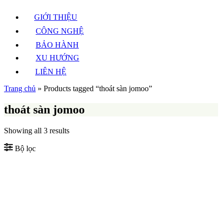
GIỚI THIỆU
CÔNG NGHỆ
BẢO HÀNH
XU HƯỚNG
LIÊN HỆ
Trang chủ
»
Products tagged “thoát sàn jomoo”
thoát sàn jomoo
Sorted
Showing all 3 results
by
latest
Bộ lọc