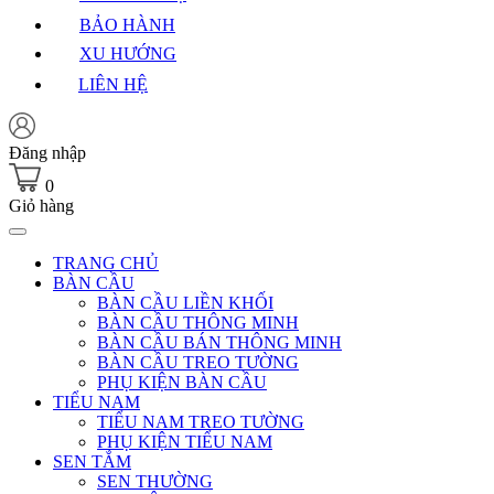
BẢO HÀNH
XU HƯỚNG
LIÊN HỆ
Đăng nhập
0
Giỏ hàng
TRANG CHỦ
BÀN CẦU
BÀN CẦU LIỀN KHỐI
BÀN CẦU THÔNG MINH
BÀN CẦU BÁN THÔNG MINH
BÀN CẦU TREO TƯỜNG
PHỤ KIỆN BÀN CẦU
TIỂU NAM
TIỂU NAM TREO TƯỜNG
PHỤ KIỆN TIỂU NAM
SEN TẮM
SEN THƯỜNG