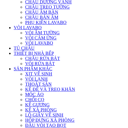
CHẬU DƯƠNG VÀNH
CHẬU TREO TƯỜNG
CHẬU ÂM BÀN
CHẬU BÁN ÂM
PHỤ KIỆN LAVABO
VÒI LAVABO
VÒI ÂM TƯỜNG
VÒI CẢM ỨNG
VÒI LAVABO
TỦ CHẬU
THIẾT BỊ NHÀ BẾP
CHẬU RỬA BÁT
VÒI RỬA BÁT
SẢN PHẨM KHÁC
XỊT VỆ SINH
VÒI LẠNH
THOÁT SÀN
KỆ ĐỂ VÀ TREO KHĂN
MÓC ÁO
CHỔI CỌ
KỆ GƯƠNG
KỆ XÀ PHÒNG
LÔ GIẤY VỆ SINH
HỘP ĐỰNG XÀ PHÒNG
ĐẦU VÒI TẠO BỌT