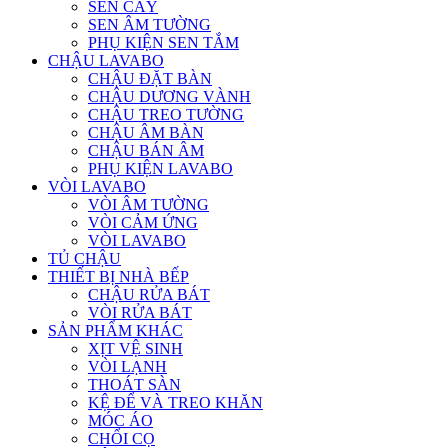
SEN CÂY
SEN ÂM TƯỜNG
PHỤ KIỆN SEN TẮM
CHẬU LAVABO
CHẬU ĐẶT BÀN
CHẬU DƯƠNG VÀNH
CHẬU TREO TƯỜNG
CHẬU ÂM BÀN
CHẬU BÁN ÂM
PHỤ KIỆN LAVABO
VÒI LAVABO
VÒI ÂM TƯỜNG
VÒI CẢM ỨNG
VÒI LAVABO
TỦ CHẬU
THIẾT BỊ NHÀ BẾP
CHẬU RỬA BÁT
VÒI RỬA BÁT
SẢN PHẨM KHÁC
XỊT VỆ SINH
VÒI LẠNH
THOÁT SÀN
KỆ ĐỂ VÀ TREO KHĂN
MÓC ÁO
CHỔI CỌ