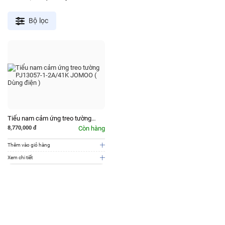
Bộ lọc
Tiểu nam cảm ứng treo tường
PJ13057-1-2A/41K JOMOO ( Dùng
8,770,000
đ
Còn hàng
điện )
Thêm vào giỏ hàng
Xem chi tiết