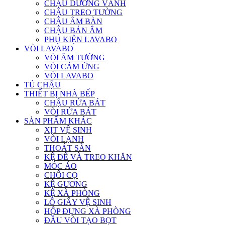
CHẬU DƯƠNG VÀNH
CHẬU TREO TƯỜNG
CHẬU ÂM BÀN
CHẬU BÁN ÂM
PHỤ KIỆN LAVABO
VÒI LAVABO
VÒI ÂM TƯỜNG
VÒI CẢM ỨNG
VÒI LAVABO
TỦ CHẬU
THIẾT BỊ NHÀ BẾP
CHẬU RỬA BÁT
VÒI RỬA BÁT
SẢN PHẨM KHÁC
XỊT VỆ SINH
VÒI LẠNH
THOÁT SÀN
KỆ ĐỂ VÀ TREO KHĂN
MÓC ÁO
CHỔI CỌ
KỆ GƯƠNG
KỆ XÀ PHÒNG
LÔ GIẤY VỆ SINH
HỘP ĐỰNG XÀ PHÒNG
ĐẦU VÒI TẠO BỌT