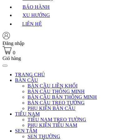
BẢO HÀNH
XU HƯỚNG
LIÊN HỆ
Đăng nhập
0
Giỏ hàng
TRANG CHỦ
BÀN CẦU
BÀN CẦU LIỀN KHỐI
BÀN CẦU THÔNG MINH
BÀN CẦU BÁN THÔNG MINH
BÀN CẦU TREO TƯỜNG
PHỤ KIỆN BÀN CẦU
TIỂU NAM
TIỂU NAM TREO TƯỜNG
PHỤ KIỆN TIỂU NAM
SEN TẮM
SEN THƯỜNG