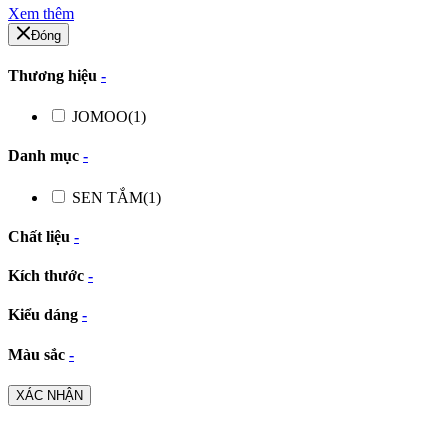
Xem thêm
Đóng
Thương hiệu
-
JOMOO
(1)
Danh mục
-
SEN TẮM
(1)
Chất liệu
-
Kích thước
-
Kiểu dáng
-
Màu sắc
-
XÁC NHẬN