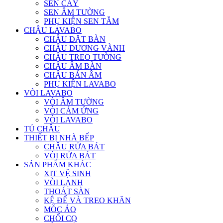
SEN CÂY
SEN ÂM TƯỜNG
PHỤ KIỆN SEN TẮM
CHẬU LAVABO
CHẬU ĐẶT BÀN
CHẬU DƯƠNG VÀNH
CHẬU TREO TƯỜNG
CHẬU ÂM BÀN
CHẬU BÁN ÂM
PHỤ KIỆN LAVABO
VÒI LAVABO
VÒI ÂM TƯỜNG
VÒI CẢM ỨNG
VÒI LAVABO
TỦ CHẬU
THIẾT BỊ NHÀ BẾP
CHẬU RỬA BÁT
VÒI RỬA BÁT
SẢN PHẨM KHÁC
XỊT VỆ SINH
VÒI LẠNH
THOÁT SÀN
KỆ ĐỂ VÀ TREO KHĂN
MÓC ÁO
CHỔI CỌ