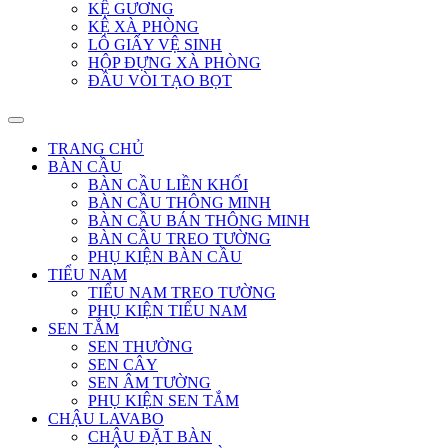
KỆ GƯƠNG
KỆ XÀ PHÒNG
LÔ GIẤY VỆ SINH
HỘP ĐỰNG XÀ PHÒNG
ĐẦU VÒI TẠO BỌT
TRANG CHỦ
BÀN CẦU
BÀN CẦU LIỀN KHỐI
BÀN CẦU THÔNG MINH
BÀN CẦU BÁN THÔNG MINH
BÀN CẦU TREO TƯỜNG
PHỤ KIỆN BÀN CẦU
TIỂU NAM
TIỂU NAM TREO TƯỜNG
PHỤ KIỆN TIỂU NAM
SEN TẮM
SEN THƯỜNG
SEN CÂY
SEN ÂM TƯỜNG
PHỤ KIỆN SEN TẮM
CHẬU LAVABO
CHẬU ĐẶT BÀN