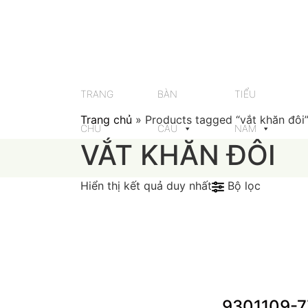
Skip
to
content
TRANG
BÀN
TIỂU
Trang chủ
»
Products tagged “vắt khăn đôi
CHỦ
CẦU
NAM
VẮT KHĂN ĐÔI
Hiển thị kết quả duy nhất
Bộ lọc
9301109-7