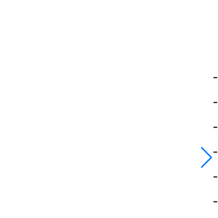
-
-
-
-
-
-