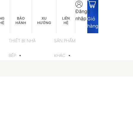
Đăng
0
nhập
Giỏ
NG
BẢO
XU
LIÊN
HỆ
HÀNH
HƯỚNG
HỆ
hàng
THIẾT BỊ NHÀ
SẢN PHẨM
BẾP
KHÁC