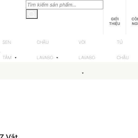
GIỚI
CÔ
THIỆU
NG
SEN
CHẬU
VÒI
TỦ
”
TẮM
LAVABO
LAVABO
CHẬU
Z Vắt