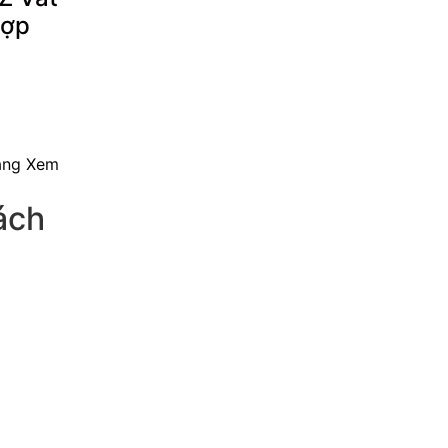
Hợp
àng
Xem
ách