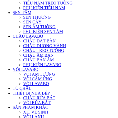
TIỂU NAM TREO TƯỜNG
PHỤ KIỆN TIỂU NAM
SEN TẮM
SEN THƯỜNG
SEN CÂY
SEN ÂM TƯỜNG
PHỤ KIỆN SEN TẮM
CHẬU LAVABO
CHẬU ĐẶT BÀN
CHẬU DƯƠNG VÀNH
CHẬU TREO TƯỜNG
CHẬU ÂM BÀN
CHẬU BÁN ÂM
PHỤ KIỆN LAVABO
VÒI LAVABO
VÒI ÂM TƯỜNG
VÒI CẢM ỨNG
VÒI LAVABO
TỦ CHẬU
THIẾT BỊ NHÀ BẾP
CHẬU RỬA BÁT
VÒI RỬA BÁT
SẢN PHẨM KHÁC
XỊT VỆ SINH
VÒI LẠNH