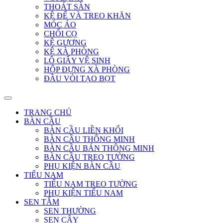
THOÁT SÀN
KỆ ĐỂ VÀ TREO KHĂN
MÓC ÁO
CHỔI CỌ
KỆ GƯƠNG
KỆ XÀ PHÒNG
LÔ GIẤY VỆ SINH
HỘP ĐỰNG XÀ PHÒNG
ĐẦU VÒI TẠO BỌT
TRANG CHỦ
BÀN CẦU
BÀN CẦU LIỀN KHỐI
BÀN CẦU THÔNG MINH
BÀN CẦU BÁN THÔNG MINH
BÀN CẦU TREO TƯỜNG
PHỤ KIỆN BÀN CẦU
TIỂU NAM
TIỂU NAM TREO TƯỜNG
PHỤ KIỆN TIỂU NAM
SEN TẮM
SEN THƯỜNG
SEN CÂY