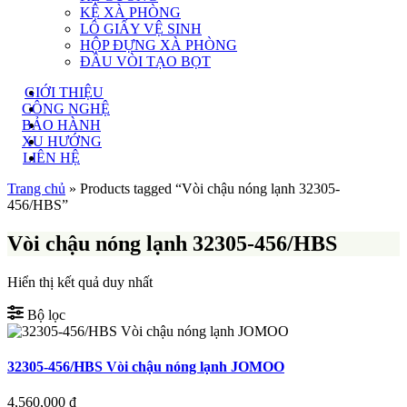
KỆ XÀ PHÒNG
LÔ GIẤY VỆ SINH
HỘP ĐỰNG XÀ PHÒNG
ĐẦU VÒI TẠO BỌT
GIỚI THIỆU
CÔNG NGHỆ
BẢO HÀNH
XU HƯỚNG
LIÊN HỆ
Trang chủ
»
Products tagged “Vòi chậu nóng lạnh 32305-
456/HBS”
Vòi chậu nóng lạnh 32305-456/HBS
Hiển thị kết quả duy nhất
Bộ lọc
32305-456/HBS Vòi chậu nóng lạnh JOMOO
4,560,000
đ