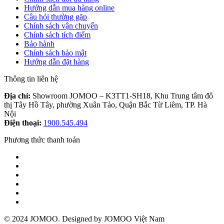
Hướng dẫn mua hàng online
Câu hỏi thường gặp
Chính sách vận chuyển
Chính sách tích điểm
Bảo hành
Chính sách bảo mật
Hướng dẫn đặt hàng
Thông tin liên hệ
Địa chỉ:
Showroom JOMOO – K3TT1-SH18, Khu Trung tâm đô
thị Tây Hồ Tây, phường Xuân Tảo, Quận Bắc Từ Liêm, TP. Hà
Nội
Điện thoại:
1900.545.494
Phương thức thanh toán
© 2024 JOMOO. Designed by JOMOO Việt Nam