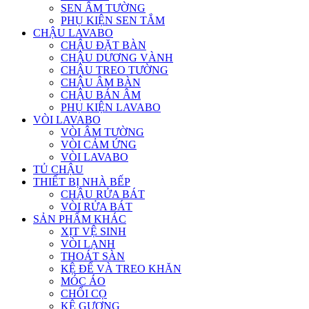
SEN ÂM TƯỜNG
PHỤ KIỆN SEN TẮM
CHẬU LAVABO
CHẬU ĐẶT BÀN
CHẬU DƯƠNG VÀNH
CHẬU TREO TƯỜNG
CHẬU ÂM BÀN
CHẬU BÁN ÂM
PHỤ KIỆN LAVABO
VÒI LAVABO
VÒI ÂM TƯỜNG
VÒI CẢM ỨNG
VÒI LAVABO
TỦ CHẬU
THIẾT BỊ NHÀ BẾP
CHẬU RỬA BÁT
VÒI RỬA BÁT
SẢN PHẨM KHÁC
XỊT VỆ SINH
VÒI LẠNH
THOÁT SÀN
KỆ ĐỂ VÀ TREO KHĂN
MÓC ÁO
CHỔI CỌ
KỆ GƯƠNG