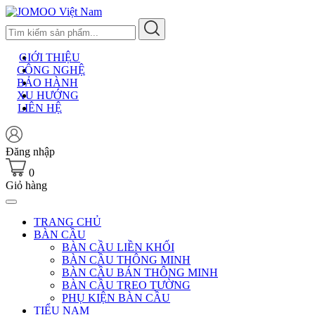
Skip
to
content
GIỚI THIỆU
CÔNG NGHỆ
BẢO HÀNH
XU HƯỚNG
LIÊN HỆ
Đăng nhập
0
Giỏ hàng
TRANG CHỦ
BÀN CẦU
BÀN CẦU LIỀN KHỐI
BÀN CẦU THÔNG MINH
BÀN CẦU BÁN THÔNG MINH
BÀN CẦU TREO TƯỜNG
PHỤ KIỆN BÀN CẦU
TIỂU NAM