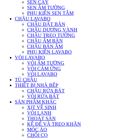
SEN CÂY
SEN ÂM TƯỜNG
PHỤ KIỆN SEN TẮM
CHẬU LAVABO
CHẬU ĐẶT BÀN
CHẬU DƯƠNG VÀNH
CHẬU TREO TƯỜNG
CHẬU ÂM BÀN
CHẬU BÁN ÂM
PHỤ KIỆN LAVABO
VÒI LAVABO
VÒI ÂM TƯỜNG
VÒI CẢM ỨNG
VÒI LAVABO
TỦ CHẬU
THIẾT BỊ NHÀ BẾP
CHẬU RỬA BÁT
VÒI RỬA BÁT
SẢN PHẨM KHÁC
XỊT VỆ SINH
VÒI LẠNH
THOÁT SÀN
KỆ ĐỂ VÀ TREO KHĂN
MÓC ÁO
CHỔI CỌ