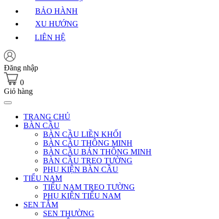
BẢO HÀNH
XU HƯỚNG
LIÊN HỆ
Đăng nhập
0
Giỏ hàng
TRANG CHỦ
BÀN CẦU
BÀN CẦU LIỀN KHỐI
BÀN CẦU THÔNG MINH
BÀN CẦU BÁN THÔNG MINH
BÀN CẦU TREO TƯỜNG
PHỤ KIỆN BÀN CẦU
TIỂU NAM
TIỂU NAM TREO TƯỜNG
PHỤ KIỆN TIỂU NAM
SEN TẮM
SEN THƯỜNG