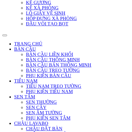
KỆ GƯƠNG
KỆ XÀ PHÒNG
LÔ GIẤY VỆ SINH
HỘP ĐỰNG XÀ PHÒNG
ĐẦU VÒI TẠO BỌT
TRANG CHỦ
BÀN CẦU
BÀN CẦU LIỀN KHỐI
BÀN CẦU THÔNG MINH
BÀN CẦU BÁN THÔNG MINH
BÀN CẦU TREO TƯỜNG
PHỤ KIỆN BÀN CẦU
TIỂU NAM
TIỂU NAM TREO TƯỜNG
PHỤ KIỆN TIỂU NAM
SEN TẮM
SEN THƯỜNG
SEN CÂY
SEN ÂM TƯỜNG
PHỤ KIỆN SEN TẮM
CHẬU LAVABO
CHẬU ĐẶT BÀN