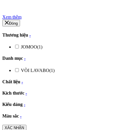
Xem thêm
Đóng
Thương hiệu
-
JOMOO
(1)
Danh mục
-
VÒI LAVABO
(1)
Chất liệu
-
Kích thước
-
Kiểu dáng
-
Màu sắc
-
XÁC NHẬN