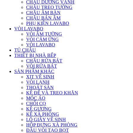
CHẬU DƯƠNG VÀNH
CHẬU TREO TƯỜNG
CHẬU ÂM BÀN
CHẬU BÁN ÂM
PHỤ KIỆN LAVABO
VÒI LAVABO
VÒI ÂM TƯỜNG
VÒI CẢM ỨNG
VÒI LAVABO
TỦ CHẬU
THIẾT BỊ NHÀ BẾP
CHẬU RỬA BÁT
VÒI RỬA BÁT
SẢN PHẨM KHÁC
XỊT VỆ SINH
VÒI LẠNH
THOÁT SÀN
KỆ ĐỂ VÀ TREO KHĂN
MÓC ÁO
CHỔI CỌ
KỆ GƯƠNG
KỆ XÀ PHÒNG
LÔ GIẤY VỆ SINH
HỘP ĐỰNG XÀ PHÒNG
ĐẦU VÒI TẠO BỌT