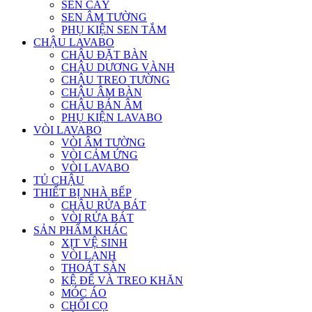
SEN CÂY
SEN ÂM TƯỜNG
PHỤ KIỆN SEN TẮM
CHẬU LAVABO
CHẬU ĐẶT BÀN
CHẬU DƯƠNG VÀNH
CHẬU TREO TƯỜNG
CHẬU ÂM BÀN
CHẬU BÁN ÂM
PHỤ KIỆN LAVABO
VÒI LAVABO
VÒI ÂM TƯỜNG
VÒI CẢM ỨNG
VÒI LAVABO
TỦ CHẬU
THIẾT BỊ NHÀ BẾP
CHẬU RỬA BÁT
VÒI RỬA BÁT
SẢN PHẨM KHÁC
XỊT VỆ SINH
VÒI LẠNH
THOÁT SÀN
KỆ ĐỂ VÀ TREO KHĂN
MÓC ÁO
CHỔI CỌ