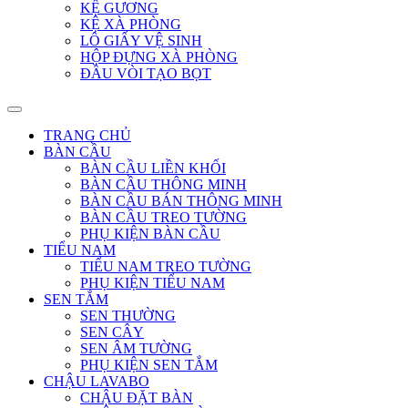
KỆ GƯƠNG
KỆ XÀ PHÒNG
LÔ GIẤY VỆ SINH
HỘP ĐỰNG XÀ PHÒNG
ĐẦU VÒI TẠO BỌT
TRANG CHỦ
BÀN CẦU
BÀN CẦU LIỀN KHỐI
BÀN CẦU THÔNG MINH
BÀN CẦU BÁN THÔNG MINH
BÀN CẦU TREO TƯỜNG
PHỤ KIỆN BÀN CẦU
TIỂU NAM
TIỂU NAM TREO TƯỜNG
PHỤ KIỆN TIỂU NAM
SEN TẮM
SEN THƯỜNG
SEN CÂY
SEN ÂM TƯỜNG
PHỤ KIỆN SEN TẮM
CHẬU LAVABO
CHẬU ĐẶT BÀN