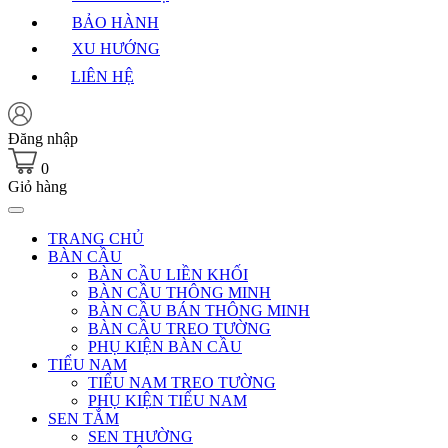
BẢO HÀNH
XU HƯỚNG
LIÊN HỆ
Đăng nhập
0
Giỏ hàng
TRANG CHỦ
BÀN CẦU
BÀN CẦU LIỀN KHỐI
BÀN CẦU THÔNG MINH
BÀN CẦU BÁN THÔNG MINH
BÀN CẦU TREO TƯỜNG
PHỤ KIỆN BÀN CẦU
TIỂU NAM
TIỂU NAM TREO TƯỜNG
PHỤ KIỆN TIỂU NAM
SEN TẮM
SEN THƯỜNG