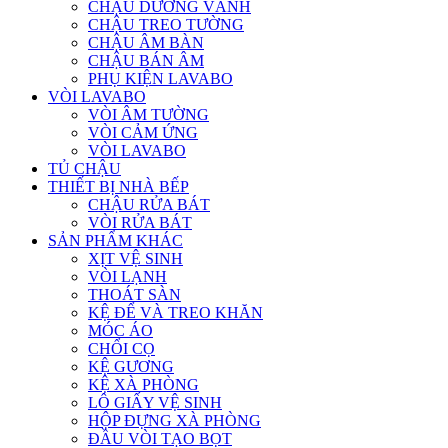
CHẬU DƯƠNG VÀNH
CHẬU TREO TƯỜNG
CHẬU ÂM BÀN
CHẬU BÁN ÂM
PHỤ KIỆN LAVABO
VÒI LAVABO
VÒI ÂM TƯỜNG
VÒI CẢM ỨNG
VÒI LAVABO
TỦ CHẬU
THIẾT BỊ NHÀ BẾP
CHẬU RỬA BÁT
VÒI RỬA BÁT
SẢN PHẨM KHÁC
XỊT VỆ SINH
VÒI LẠNH
THOÁT SÀN
KỆ ĐỂ VÀ TREO KHĂN
MÓC ÁO
CHỔI CỌ
KỆ GƯƠNG
KỆ XÀ PHÒNG
LÔ GIẤY VỆ SINH
HỘP ĐỰNG XÀ PHÒNG
ĐẦU VÒI TẠO BỌT