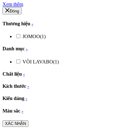
Xem thêm
Đóng
Thương hiệu
-
JOMOO
(1)
Danh mục
-
VÒI LAVABO
(1)
Chất liệu
-
Kích thước
-
Kiểu dáng
-
Màu sắc
-
XÁC NHẬN