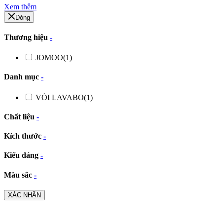
Xem thêm
Đóng
Thương hiệu
-
JOMOO
(1)
Danh mục
-
VÒI LAVABO
(1)
Chất liệu
-
Kích thước
-
Kiểu dáng
-
Màu sắc
-
XÁC NHẬN