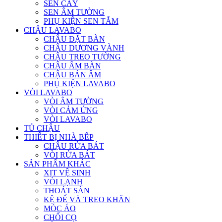
SEN CÂY
SEN ÂM TƯỜNG
PHỤ KIỆN SEN TẮM
CHẬU LAVABO
CHẬU ĐẶT BÀN
CHẬU DƯƠNG VÀNH
CHẬU TREO TƯỜNG
CHẬU ÂM BÀN
CHẬU BÁN ÂM
PHỤ KIỆN LAVABO
VÒI LAVABO
VÒI ÂM TƯỜNG
VÒI CẢM ỨNG
VÒI LAVABO
TỦ CHẬU
THIẾT BỊ NHÀ BẾP
CHẬU RỬA BÁT
VÒI RỬA BÁT
SẢN PHẨM KHÁC
XỊT VỆ SINH
VÒI LẠNH
THOÁT SÀN
KỆ ĐỂ VÀ TREO KHĂN
MÓC ÁO
CHỔI CỌ