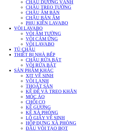
CHẬU DƯƠNG VÀNH
CHẬU TREO TƯỜNG
CHẬU ÂM BÀN
CHẬU BÁN ÂM
PHỤ KIỆN LAVABO
VÒI LAVABO
VÒI ÂM TƯỜNG
VÒI CẢM ỨNG
VÒI LAVABO
TỦ CHẬU
THIẾT BỊ NHÀ BẾP
CHẬU RỬA BÁT
VÒI RỬA BÁT
SẢN PHẨM KHÁC
XỊT VỆ SINH
VÒI LẠNH
THOÁT SÀN
KỆ ĐỂ VÀ TREO KHĂN
MÓC ÁO
CHỔI CỌ
KỆ GƯƠNG
KỆ XÀ PHÒNG
LÔ GIẤY VỆ SINH
HỘP ĐỰNG XÀ PHÒNG
ĐẦU VÒI TẠO BỌT