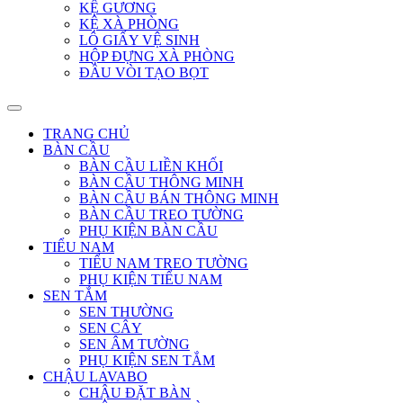
KỆ GƯƠNG
KỆ XÀ PHÒNG
LÔ GIẤY VỆ SINH
HỘP ĐỰNG XÀ PHÒNG
ĐẦU VÒI TẠO BỌT
TRANG CHỦ
BÀN CẦU
BÀN CẦU LIỀN KHỐI
BÀN CẦU THÔNG MINH
BÀN CẦU BÁN THÔNG MINH
BÀN CẦU TREO TƯỜNG
PHỤ KIỆN BÀN CẦU
TIỂU NAM
TIỂU NAM TREO TƯỜNG
PHỤ KIỆN TIỂU NAM
SEN TẮM
SEN THƯỜNG
SEN CÂY
SEN ÂM TƯỜNG
PHỤ KIỆN SEN TẮM
CHẬU LAVABO
CHẬU ĐẶT BÀN