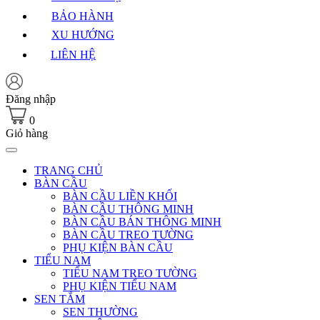
BẢO HÀNH
XU HƯỚNG
LIÊN HỆ
Đăng nhập
0
Giỏ hàng
TRANG CHỦ
BÀN CẦU
BÀN CẦU LIỀN KHỐI
BÀN CẦU THÔNG MINH
BÀN CẦU BÁN THÔNG MINH
BÀN CẦU TREO TƯỜNG
PHỤ KIỆN BÀN CẦU
TIỂU NAM
TIỂU NAM TREO TƯỜNG
PHỤ KIỆN TIỂU NAM
SEN TẮM
SEN THƯỜNG