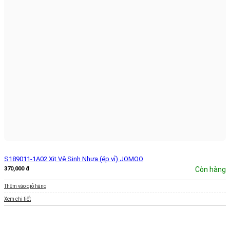
S189011-1A02 Xịt Vệ Sinh Nhựa (ép vỉ) JOMOO
370,000
đ
Còn hàng
Thêm vào giỏ hàng
Xem chi tiết