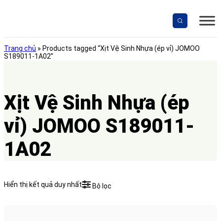
Skip
to
content
Trang chủ
»
Products tagged “Xịt Vệ Sinh Nhựa (ép vỉ) JOMOO
S189011-1A02”
Xịt Vệ Sinh Nhựa (ép
vỉ) JOMOO S189011-
1A02
Hiển thị kết quả duy nhất
Bộ lọc