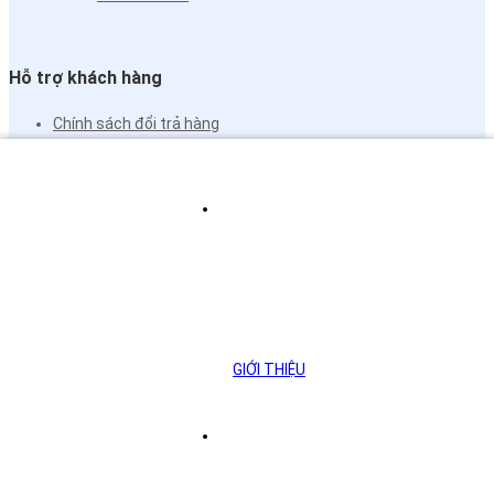
Hỗ trợ khách hàng
Chính sách đổi trả hàng
Hướng dẫn mua hàng online
Câu hỏi thường gặp
Chính sách vận chuyển
Chính sách tích điểm
Bảo hành
Chính sách bảo mật
GIỚI THIỆU
Hướng dẫn đặt hàng
Thông tin liên hệ