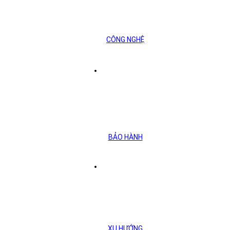
Địa chỉ:
Showroom JOMOO – K3TT1-SH18, Khu Trung tâm đô thị
Tây Hồ Tây, phường Xuân Tảo, Quận Bắc Từ Liêm, TP. Hà Nội
Điện thoại:
1900.545.494
CÔNG NGHỆ
Phương thức thanh toán
BẢO HÀNH
© 2024 JOMOO. Designed by JOMOO Việt Nam
Điều khoản và điều kiện
Chính sách bảo mật
XU HƯỚNG