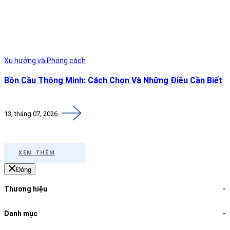
Xu hướng và Phong cách
X
Bồn Cầu Thông Minh: Cách Chọn Và Những Điều Cần Biết
Ý
13, tháng 07, 2026
2
XEM THÊM
Đóng
Thương hiệu
-
Danh mục
-