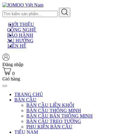
Skip
to
content
GIỚI THIỆU
CÔNG NGHỆ
BẢO HÀNH
XU HƯỚNG
LIÊN HỆ
Đăng nhập
0
Giỏ hàng
TRANG CHỦ
BÀN CẦU
BÀN CẦU LIỀN KHỐI
BÀN CẦU THÔNG MINH
BÀN CẦU BÁN THÔNG MINH
BÀN CẦU TREO TƯỜNG
PHỤ KIỆN BÀN CẦU
TIỂU NAM