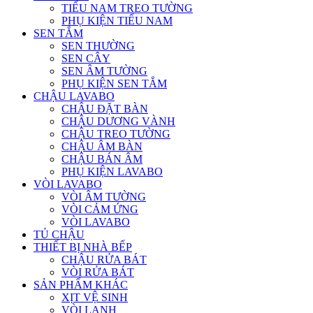
TIỂU NAM TREO TƯỜNG
PHỤ KIỆN TIỂU NAM
SEN TẮM
SEN THƯỜNG
SEN CÂY
SEN ÂM TƯỜNG
PHỤ KIỆN SEN TẮM
CHẬU LAVABO
CHẬU ĐẶT BÀN
CHẬU DƯƠNG VÀNH
CHẬU TREO TƯỜNG
CHẬU ÂM BÀN
CHẬU BÁN ÂM
PHỤ KIỆN LAVABO
VÒI LAVABO
VÒI ÂM TƯỜNG
VÒI CẢM ỨNG
VÒI LAVABO
TỦ CHẬU
THIẾT BỊ NHÀ BẾP
CHẬU RỬA BÁT
VÒI RỬA BÁT
SẢN PHẨM KHÁC
XỊT VỆ SINH
VÒI LẠNH