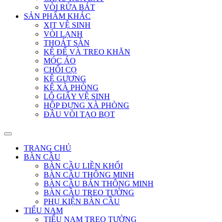
VÒI RỬA BÁT
SẢN PHẨM KHÁC
XỊT VỆ SINH
VÒI LẠNH
THOÁT SÀN
KỆ ĐỂ VÀ TREO KHĂN
MÓC ÁO
CHỔI CỌ
KỆ GƯƠNG
KỆ XÀ PHÒNG
LÔ GIẤY VỆ SINH
HỘP ĐỰNG XÀ PHÒNG
ĐẦU VÒI TẠO BỌT
TRANG CHỦ
BÀN CẦU
BÀN CẦU LIỀN KHỐI
BÀN CẦU THÔNG MINH
BÀN CẦU BÁN THÔNG MINH
BÀN CẦU TREO TƯỜNG
PHỤ KIỆN BÀN CẦU
TIỂU NAM
TIỂU NAM TREO TƯỜNG