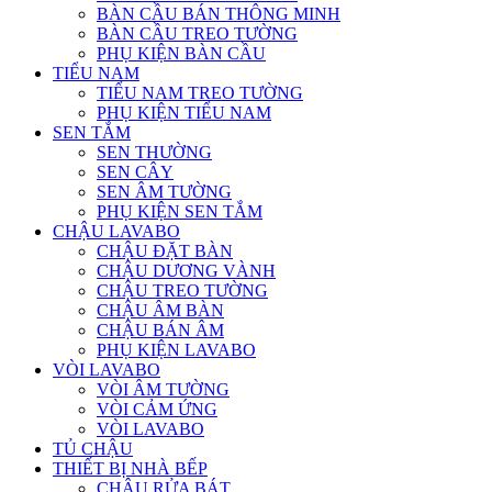
BÀN CẦU BÁN THÔNG MINH
BÀN CẦU TREO TƯỜNG
PHỤ KIỆN BÀN CẦU
TIỂU NAM
TIỂU NAM TREO TƯỜNG
PHỤ KIỆN TIỂU NAM
SEN TẮM
SEN THƯỜNG
SEN CÂY
SEN ÂM TƯỜNG
PHỤ KIỆN SEN TẮM
CHẬU LAVABO
CHẬU ĐẶT BÀN
CHẬU DƯƠNG VÀNH
CHẬU TREO TƯỜNG
CHẬU ÂM BÀN
CHẬU BÁN ÂM
PHỤ KIỆN LAVABO
VÒI LAVABO
VÒI ÂM TƯỜNG
VÒI CẢM ỨNG
VÒI LAVABO
TỦ CHẬU
THIẾT BỊ NHÀ BẾP
CHẬU RỬA BÁT