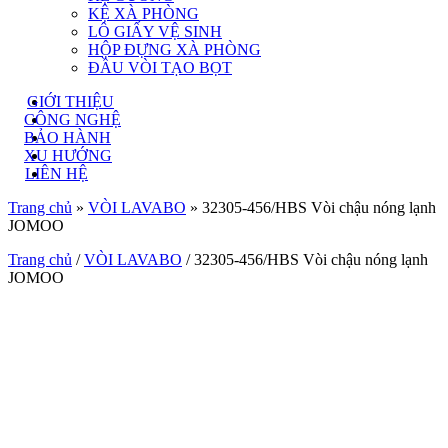
KỆ XÀ PHÒNG
LÔ GIẤY VỆ SINH
HỘP ĐỰNG XÀ PHÒNG
ĐẦU VÒI TẠO BỌT
GIỚI THIỆU
CÔNG NGHỆ
BẢO HÀNH
XU HƯỚNG
LIÊN HỆ
Trang chủ
»
VÒI LAVABO
»
32305-456/HBS Vòi chậu nóng lạnh
JOMOO
Trang chủ
/
VÒI LAVABO
/ 32305-456/HBS Vòi chậu nóng lạnh
JOMOO