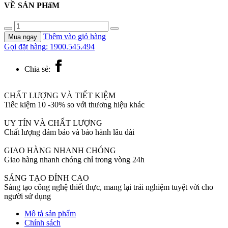
VỀ SẢN PHẩM
32305-
456/HBS
Thêm vào giỏ hàng
Mua ngay
Vòi
Gọi đặt hàng: 1900.545.494
chậu
nóng
Chia sẻ:
lạnh
JOMOO
số
CHẤT LƯỢNG VÀ TIẾT KIỆM
lượng
Tiếc kiệm 10 -30% so với thương hiệu khác
UY TÍN VÀ CHẤT LƯỢNG
Chất lượng đảm bảo và bảo hành lâu dài
GIAO HÀNG NHANH CHÓNG
Giao hàng nhanh chóng chỉ trong vòng 24h
SÁNG TẠO ĐỈNH CAO
Sáng tạo công nghệ thiết thực, mang lại trải nghiệm tuyệt vời cho
người sử dụng
Mô tả sản phẩm
Chính sách