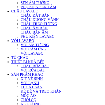
SEN ÂM TƯỜNG
PHỤ KIỆN SEN TẮM
CHẬU LAVABO
CHẬU ĐẶT BÀN
CHẬU DƯƠNG VÀNH
CHẬU TREO TƯỜNG
CHẬU ÂM BÀN
CHẬU BÁN ÂM
PHỤ KIỆN LAVABO
VÒI LAVABO
VÒI ÂM TƯỜNG
VÒI CẢM ỨNG
VÒI LAVABO
TỦ CHẬU
THIẾT BỊ NHÀ BẾP
CHẬU RỬA BÁT
VÒI RỬA BÁT
SẢN PHẨM KHÁC
XỊT VỆ SINH
VÒI LẠNH
THOÁT SÀN
KỆ ĐỂ VÀ TREO KHĂN
MÓC ÁO
CHỔI CỌ
KỆ GƯƠNG