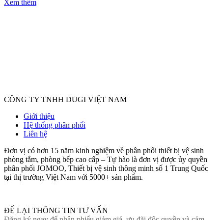
Xem thêm
CÔNG TY TNHH DUGI VIỆT NAM
Giới thiệu
Hệ thống phân phối
Liên hệ
Đơn vị có hơn 15 năm kinh nghiệm về phân phối thiết bị vệ sinh
phòng tắm, phòng bếp cao cấp – Tự hào là đơn vị được ủy quyền
phân phối JOMOO, Thiết bị vệ sinh thông minh số 1 Trung Quốc
tại thị trường Việt Nam với 5000+ sản phẩm.
ĐỂ LẠI THÔNG TIN TƯ VẤN
Đăng ký ngay để nhận phiếu giảm giá, ưu đãi độc quyền và cảm