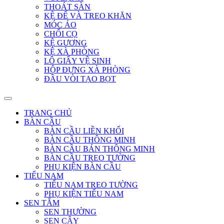
THOÁT SÀN
KỆ ĐỂ VÀ TREO KHĂN
MÓC ÁO
CHỔI CỌ
KỆ GƯƠNG
KỆ XÀ PHÒNG
LÔ GIẤY VỆ SINH
HỘP ĐỰNG XÀ PHÒNG
ĐẦU VÒI TẠO BỌT
TRANG CHỦ
BÀN CẦU
BÀN CẦU LIỀN KHỐI
BÀN CẦU THÔNG MINH
BÀN CẦU BÁN THÔNG MINH
BÀN CẦU TREO TƯỜNG
PHỤ KIỆN BÀN CẦU
TIỂU NAM
TIỂU NAM TREO TƯỜNG
PHỤ KIỆN TIỂU NAM
SEN TẮM
SEN THƯỜNG
SEN CÂY