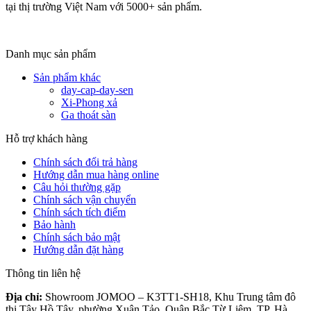
tại thị trường Việt Nam với 5000+ sản phẩm.
Danh mục sản phẩm
Sản phẩm khác
day-cap-day-sen
Xi-Phong xả
Ga thoát sàn
Hỗ trợ khách hàng
Chính sách đổi trả hàng
Hướng dẫn mua hàng online
Câu hỏi thường gặp
Chính sách vận chuyển
Chính sách tích điểm
Bảo hành
Chính sách bảo mật
Hướng dẫn đặt hàng
Thông tin liên hệ
Địa chỉ:
Showroom JOMOO – K3TT1-SH18, Khu Trung tâm đô
thị Tây Hồ Tây, phường Xuân Tảo, Quận Bắc Từ Liêm, TP. Hà