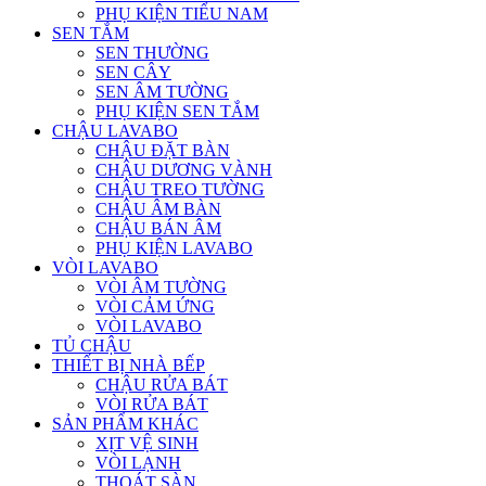
PHỤ KIỆN TIỂU NAM
SEN TẮM
SEN THƯỜNG
SEN CÂY
SEN ÂM TƯỜNG
PHỤ KIỆN SEN TẮM
CHẬU LAVABO
CHẬU ĐẶT BÀN
CHẬU DƯƠNG VÀNH
CHẬU TREO TƯỜNG
CHẬU ÂM BÀN
CHẬU BÁN ÂM
PHỤ KIỆN LAVABO
VÒI LAVABO
VÒI ÂM TƯỜNG
VÒI CẢM ỨNG
VÒI LAVABO
TỦ CHẬU
THIẾT BỊ NHÀ BẾP
CHẬU RỬA BÁT
VÒI RỬA BÁT
SẢN PHẨM KHÁC
XỊT VỆ SINH
VÒI LẠNH
THOÁT SÀN