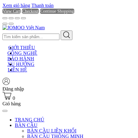
Xem giỏ hàng
Thanh toán
View Cart
Checkout
Continue Shopping
GIỚI THIỆU
CÔNG NGHỆ
BẢO HÀNH
XU HƯỚNG
LIÊN HỆ
Đăng nhập
0
Giỏ hàng
TRANG CHỦ
BÀN CẦU
BÀN CẦU LIỀN KHỐI
BÀN CẦU THÔNG MINH