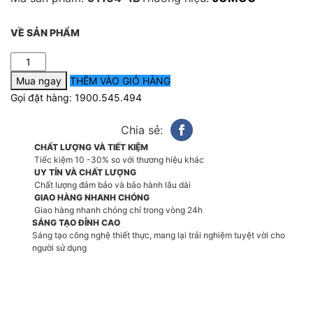
VỀ SẢN PHẨM
91104-
1B
Mua ngay
THÊM VÀO GIỎ HÀNG
Xiphong
Gọi đặt hàng: 1900.545.494
Chậu
Lavabo
Chia sẻ:
Dạng
Lật
CHẤT LƯỢNG VÀ TIẾT KIỆM
Tiếc kiệm 10 -30% so với thương hiệu khác
Có
UY TÍN VÀ CHẤT LƯỢNG
Thoát
Chất lượng đảm bảo và bảo hành lâu dài
Tràn
GIAO HÀNG NHANH CHÓNG
JOMOO
Giao hàng nhanh chóng chỉ trong vòng 24h
số
SÁNG TẠO ĐỈNH CAO
lượng
Sáng tạo công nghệ thiết thực, mang lại trải nghiệm tuyệt vời cho
người sử dụng