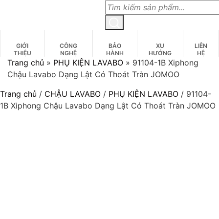
Skip
to
content
GIỚI
CÔNG
BẢO
XU
LIÊN
THIỆU
NGHỆ
HÀNH
HƯỚNG
HỆ
Trang chủ
»
PHỤ KIỆN LAVABO
»
91104-1B Xiphong
Chậu Lavabo Dạng Lật Có Thoát Tràn JOMOO
Trang chủ
/
CHẬU LAVABO
/
PHỤ KIỆN LAVABO
/ 91104-
1B Xiphong Chậu Lavabo Dạng Lật Có Thoát Tràn JOMOO