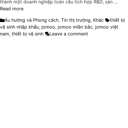
thành một doanh nghiệp toàn cầu tích hợp R&D, sản …
Read more
Categories
Tags
Xu hướng và Phong cách
,
Tin thị trường
,
Khác
thiết bị
vệ sinh nhập khẩu
,
jomoo
,
jomoo miền bắc
,
jomoo việt
nam
,
thiết bị vệ sinh
Leave a comment