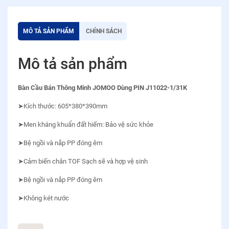
MÔ TẢ SẢN PHẨM
CHÍNH SÁCH
Mô tả sản phẩm
Bàn Cầu Bán Thông Minh JOMOO Dùng PIN J11022-1/31K
➤Kích thước: 605*380*390mm
➤Men kháng khuẩn đất hiếm: Bảo vệ sức khỏe
➤Bệ ngồi và nắp PP đóng êm
➤Cảm biến chân TOF Sạch sẽ và hợp vệ sinh
➤Bệ ngồi và nắp PP đóng êm
➤Không két nước
➤Xả xoáy Tornado