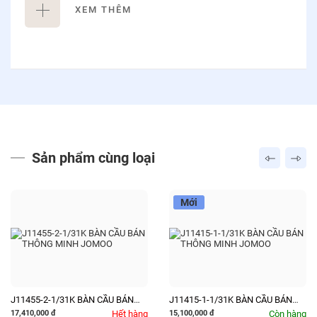
➤Bao gồm dây cấp, van góc
XEM THÊM
➤Bao gồm vòng đệm cao su non
➤Dùng pin
➤S-trap 300
Sản phẩm cùng loại
Mới
J11455-2-1/31K BÀN CẦU BÁN
J11415-1-1/31K BÀN CẦU BÁN
THÔNG MINH JOMOO
THÔNG MINH JOMOO
17,410,000
đ
Hết hàng
15,100,000
đ
Còn hàng