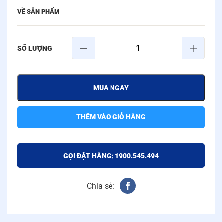
VỀ SẢN PHẨM
MUA NGAY
THÊM VÀO GIỎ HÀNG
GỌI ĐẶT HÀNG: 1900.545.494
Chia sẻ: