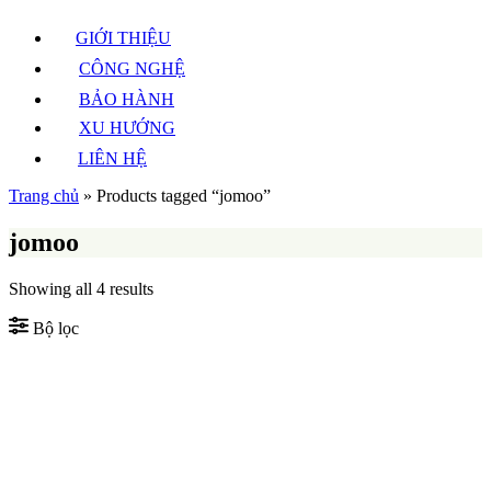
GIỚI THIỆU
CÔNG NGHỆ
BẢO HÀNH
XU HƯỚNG
LIÊN HỆ
Trang chủ
»
Products tagged “jomoo”
jomoo
Sorted
Showing all 4 results
by
latest
Bộ lọc