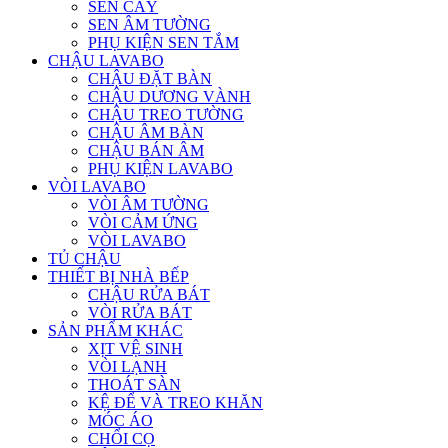
SEN CÂY
SEN ÂM TƯỜNG
PHỤ KIỆN SEN TẮM
CHẬU LAVABO
CHẬU ĐẶT BÀN
CHẬU DƯƠNG VÀNH
CHẬU TREO TƯỜNG
CHẬU ÂM BÀN
CHẬU BÁN ÂM
PHỤ KIỆN LAVABO
VÒI LAVABO
VÒI ÂM TƯỜNG
VÒI CẢM ỨNG
VÒI LAVABO
TỦ CHẬU
THIẾT BỊ NHÀ BẾP
CHẬU RỬA BÁT
VÒI RỬA BÁT
SẢN PHẨM KHÁC
XỊT VỆ SINH
VÒI LẠNH
THOÁT SÀN
KỆ ĐỂ VÀ TREO KHĂN
MÓC ÁO
CHỔI CỌ