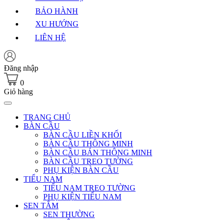
BẢO HÀNH
XU HƯỚNG
LIÊN HỆ
Đăng nhập
0
Giỏ hàng
TRANG CHỦ
BÀN CẦU
BÀN CẦU LIỀN KHỐI
BÀN CẦU THÔNG MINH
BÀN CẦU BÁN THÔNG MINH
BÀN CẦU TREO TƯỜNG
PHỤ KIỆN BÀN CẦU
TIỂU NAM
TIỂU NAM TREO TƯỜNG
PHỤ KIỆN TIỂU NAM
SEN TẮM
SEN THƯỜNG