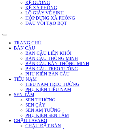
KỆ GƯƠNG
KỆ XÀ PHÒNG
LÔ GIẤY VỆ SINH
HỘP ĐỰNG XÀ PHÒNG
ĐẦU VÒI TẠO BỌT
TRANG CHỦ
BÀN CẦU
BÀN CẦU LIỀN KHỐI
BÀN CẦU THÔNG MINH
BÀN CẦU BÁN THÔNG MINH
BÀN CẦU TREO TƯỜNG
PHỤ KIỆN BÀN CẦU
TIỂU NAM
TIỂU NAM TREO TƯỜNG
PHỤ KIỆN TIỂU NAM
SEN TẮM
SEN THƯỜNG
SEN CÂY
SEN ÂM TƯỜNG
PHỤ KIỆN SEN TẮM
CHẬU LAVABO
CHẬU ĐẶT BÀN