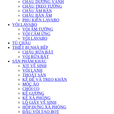
CHẬU DƯƠNG VÀNH
CHẬU TREO TƯỜNG
CHẬU ÂM BÀN
CHẬU BÁN ÂM
PHỤ KIỆN LAVABO
VÒI LAVABO
VÒI ÂM TƯỜNG
VÒI CẢM ỨNG
VÒI LAVABO
TỦ CHẬU
THIẾT BỊ NHÀ BẾP
CHẬU RỬA BÁT
VÒI RỬA BÁT
SẢN PHẨM KHÁC
XỊT VỆ SINH
VÒI LẠNH
THOÁT SÀN
KỆ ĐỂ VÀ TREO KHĂN
MÓC ÁO
CHỔI CỌ
KỆ GƯƠNG
KỆ XÀ PHÒNG
LÔ GIẤY VỆ SINH
HỘP ĐỰNG XÀ PHÒNG
ĐẦU VÒI TẠO BỌT