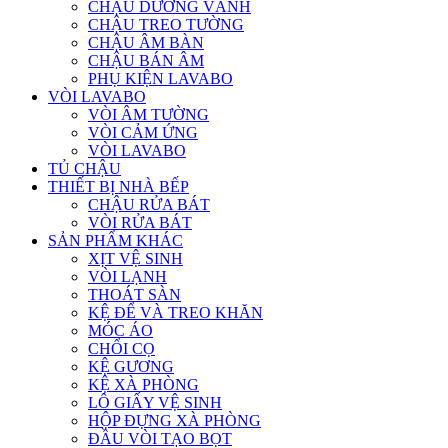
CHẬU DƯƠNG VÀNH
CHẬU TREO TƯỜNG
CHẬU ÂM BÀN
CHẬU BÁN ÂM
PHỤ KIỆN LAVABO
VÒI LAVABO
VÒI ÂM TƯỜNG
VÒI CẢM ỨNG
VÒI LAVABO
TỦ CHẬU
THIẾT BỊ NHÀ BẾP
CHẬU RỬA BÁT
VÒI RỬA BÁT
SẢN PHẨM KHÁC
XỊT VỆ SINH
VÒI LẠNH
THOÁT SÀN
KỆ ĐỂ VÀ TREO KHĂN
MÓC ÁO
CHỔI CỌ
KỆ GƯƠNG
KỆ XÀ PHÒNG
LÔ GIẤY VỆ SINH
HỘP ĐỰNG XÀ PHÒNG
ĐẦU VÒI TẠO BỌT