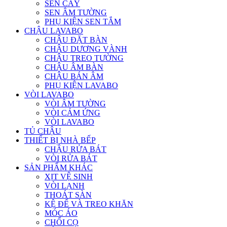
SEN CÂY
SEN ÂM TƯỜNG
PHỤ KIỆN SEN TẮM
CHẬU LAVABO
CHẬU ĐẶT BÀN
CHẬU DƯƠNG VÀNH
CHẬU TREO TƯỜNG
CHẬU ÂM BÀN
CHẬU BÁN ÂM
PHỤ KIỆN LAVABO
VÒI LAVABO
VÒI ÂM TƯỜNG
VÒI CẢM ỨNG
VÒI LAVABO
TỦ CHẬU
THIẾT BỊ NHÀ BẾP
CHẬU RỬA BÁT
VÒI RỬA BÁT
SẢN PHẨM KHÁC
XỊT VỆ SINH
VÒI LẠNH
THOÁT SÀN
KỆ ĐỂ VÀ TREO KHĂN
MÓC ÁO
CHỔI CỌ