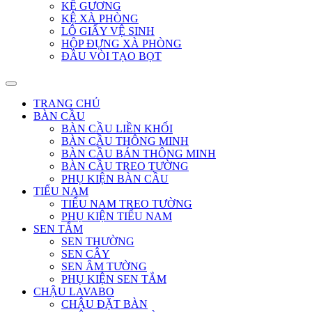
KỆ GƯƠNG
KỆ XÀ PHÒNG
LÔ GIẤY VỆ SINH
HỘP ĐỰNG XÀ PHÒNG
ĐẦU VÒI TẠO BỌT
TRANG CHỦ
BÀN CẦU
BÀN CẦU LIỀN KHỐI
BÀN CẦU THÔNG MINH
BÀN CẦU BÁN THÔNG MINH
BÀN CẦU TREO TƯỜNG
PHỤ KIỆN BÀN CẦU
TIỂU NAM
TIỂU NAM TREO TƯỜNG
PHỤ KIỆN TIỂU NAM
SEN TẮM
SEN THƯỜNG
SEN CÂY
SEN ÂM TƯỜNG
PHỤ KIỆN SEN TẮM
CHẬU LAVABO
CHẬU ĐẶT BÀN