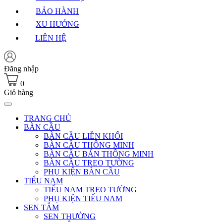
BẢO HÀNH
XU HƯỚNG
LIÊN HỆ
Đăng nhập
0
Giỏ hàng
TRANG CHỦ
BÀN CẦU
BÀN CẦU LIỀN KHỐI
BÀN CẦU THÔNG MINH
BÀN CẦU BÁN THÔNG MINH
BÀN CẦU TREO TƯỜNG
PHỤ KIỆN BÀN CẦU
TIỂU NAM
TIỂU NAM TREO TƯỜNG
PHỤ KIỆN TIỂU NAM
SEN TẮM
SEN THƯỜNG