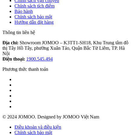
Chính sách vận chuyển
Chính sách tích điểm
Bảo hành
Chính sách bảo mật
Hướng dẫn đặt hàng
Thông tin liên hệ
Địa chỉ:
Showroom JOMOO – K3TT1-SH18, Khu Trung tâm đô
thị Tây Hồ Tây, phường Xuân Tảo, Quận Bắc Từ Liêm, TP. Hà
Nội
Điện thoại:
1900.545.494
Phương thức thanh toán
© 2024 JOMOO. Designed by JOMOO Việt Nam
Điều khoản và điều kiện
Chính sách bảo mật