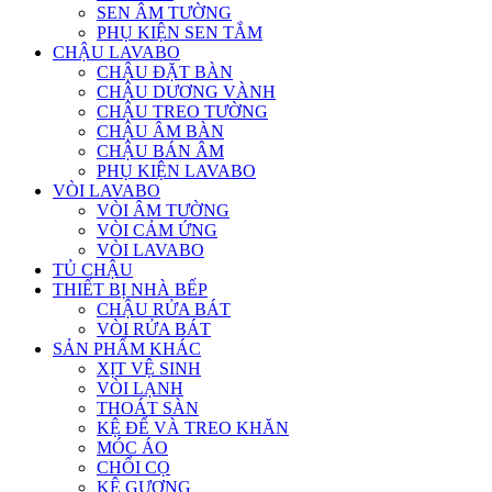
SEN ÂM TƯỜNG
PHỤ KIỆN SEN TẮM
CHẬU LAVABO
CHẬU ĐẶT BÀN
CHẬU DƯƠNG VÀNH
CHẬU TREO TƯỜNG
CHẬU ÂM BÀN
CHẬU BÁN ÂM
PHỤ KIỆN LAVABO
VÒI LAVABO
VÒI ÂM TƯỜNG
VÒI CẢM ỨNG
VÒI LAVABO
TỦ CHẬU
THIẾT BỊ NHÀ BẾP
CHẬU RỬA BÁT
VÒI RỬA BÁT
SẢN PHẨM KHÁC
XỊT VỆ SINH
VÒI LẠNH
THOÁT SÀN
KỆ ĐỂ VÀ TREO KHĂN
MÓC ÁO
CHỔI CỌ
KỆ GƯƠNG