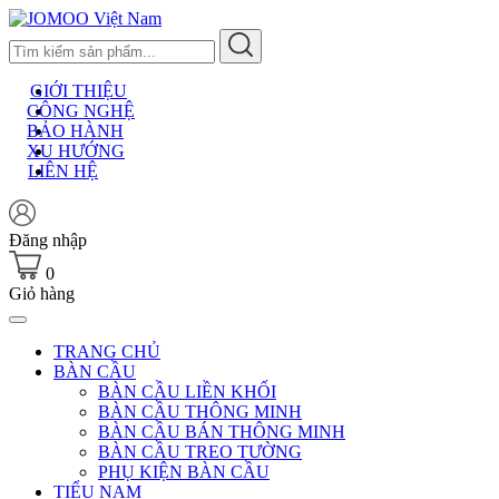
Skip
to
content
GIỚI THIỆU
CÔNG NGHỆ
BẢO HÀNH
XU HƯỚNG
LIÊN HỆ
Đăng nhập
0
Giỏ hàng
TRANG CHỦ
BÀN CẦU
BÀN CẦU LIỀN KHỐI
BÀN CẦU THÔNG MINH
BÀN CẦU BÁN THÔNG MINH
BÀN CẦU TREO TƯỜNG
PHỤ KIỆN BÀN CẦU
TIỂU NAM