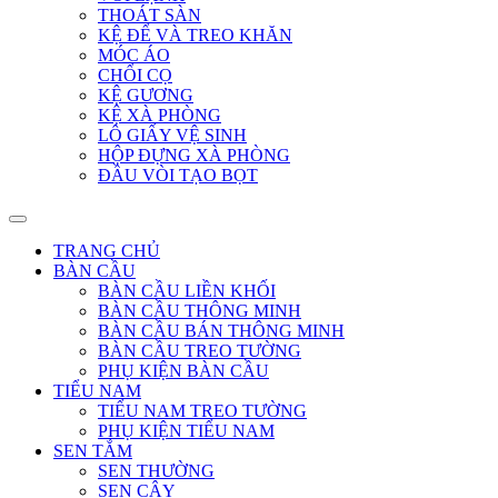
THOÁT SÀN
KỆ ĐỂ VÀ TREO KHĂN
MÓC ÁO
CHỔI CỌ
KỆ GƯƠNG
KỆ XÀ PHÒNG
LÔ GIẤY VỆ SINH
HỘP ĐỰNG XÀ PHÒNG
ĐẦU VÒI TẠO BỌT
TRANG CHỦ
BÀN CẦU
BÀN CẦU LIỀN KHỐI
BÀN CẦU THÔNG MINH
BÀN CẦU BÁN THÔNG MINH
BÀN CẦU TREO TƯỜNG
PHỤ KIỆN BÀN CẦU
TIỂU NAM
TIỂU NAM TREO TƯỜNG
PHỤ KIỆN TIỂU NAM
SEN TẮM
SEN THƯỜNG
SEN CÂY