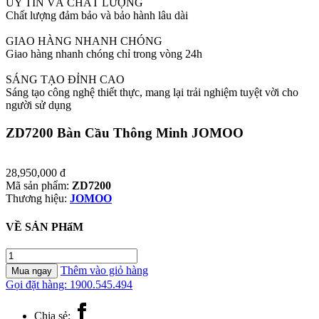
UY TÍN VÀ CHẤT LƯỢNG
Chất lượng đảm bảo và bảo hành lâu dài
GIAO HÀNG NHANH CHÓNG
Giao hàng nhanh chóng chỉ trong vòng 24h
SÁNG TẠO ĐỈNH CAO
Sáng tạo công nghệ thiết thực, mang lại trải nghiệm tuyệt vời cho
người sử dụng
ZD7200 Bàn Cầu Thông Minh JOMOO
28,950,000
đ
Mã sản phẩm:
ZD7200
Thương hiệu:
JOMOO
VỀ SẢN PHẩM
ZD7200
Bàn
Thêm vào giỏ hàng
Mua ngay
Cầu
Gọi đặt hàng: 1900.545.494
Thông
Minh
Chia sẻ:
JOMOO