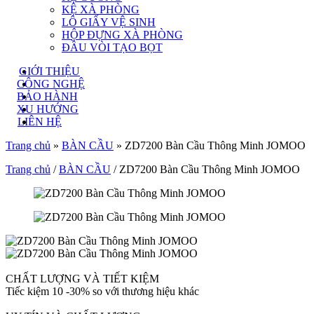
KỆ XÀ PHÒNG
LÔ GIẤY VỆ SINH
HỘP ĐỰNG XÀ PHÒNG
ĐẦU VÒI TẠO BỌT
GIỚI THIỆU
CÔNG NGHỆ
BẢO HÀNH
XU HƯỚNG
LIÊN HỆ
Trang chủ
»
BÀN CẦU
»
ZD7200 Bàn Cầu Thông Minh JOMOO
Trang chủ
/
BÀN CẦU
/ ZD7200 Bàn Cầu Thông Minh JOMOO
CHẤT LƯỢNG VÀ TIẾT KIỆM
Tiếc kiệm 10 -30% so với thương hiệu khác