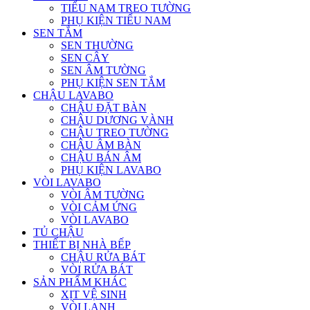
TIỂU NAM TREO TƯỜNG
PHỤ KIỆN TIỂU NAM
SEN TẮM
SEN THƯỜNG
SEN CÂY
SEN ÂM TƯỜNG
PHỤ KIỆN SEN TẮM
CHẬU LAVABO
CHẬU ĐẶT BÀN
CHẬU DƯƠNG VÀNH
CHẬU TREO TƯỜNG
CHẬU ÂM BÀN
CHẬU BÁN ÂM
PHỤ KIỆN LAVABO
VÒI LAVABO
VÒI ÂM TƯỜNG
VÒI CẢM ỨNG
VÒI LAVABO
TỦ CHẬU
THIẾT BỊ NHÀ BẾP
CHẬU RỬA BÁT
VÒI RỬA BÁT
SẢN PHẨM KHÁC
XỊT VỆ SINH
VÒI LẠNH