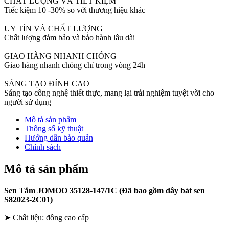
CHẤT LƯỢNG VÀ TIẾT KIỆM
dây
Tiếc kiệm 10 -30% so với thương hiệu khác
bát
sen
UY TÍN VÀ CHẤT LƯỢNG
S82023-
Chất lượng đảm bảo và bảo hành lâu dài
2C01)
số
GIAO HÀNG NHANH CHÓNG
lượng
Giao hàng nhanh chóng chỉ trong vòng 24h
SÁNG TẠO ĐỈNH CAO
Sáng tạo công nghệ thiết thực, mang lại trải nghiệm tuyệt vời cho
người sử dụng
Mô tả sản phẩm
Thông số kỹ thuật
Hướng dẫn bảo quản
Chính sách
Mô tả sản phẩm
Sen Tắm JOMOO 35128-147/1C (Đã bao gồm dây bát sen
S82023-2C01)
➤ Chất liệu: đồng cao cấp