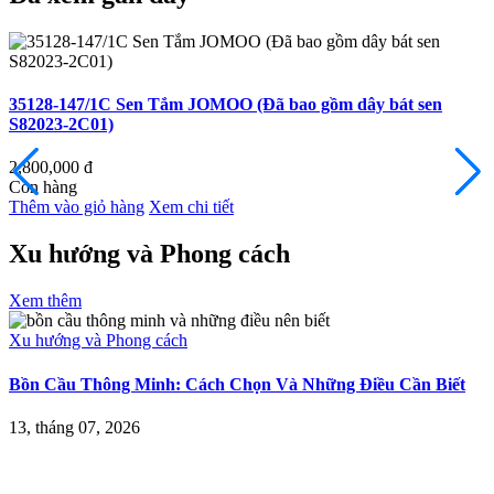
35128-147/1C Sen Tắm JOMOO (Đã bao gồm dây bát sen
S82023-2C01)
2,800,000
đ
Còn hàng
Thêm vào giỏ hàng
Xem chi tiết
Xu hướng và Phong cách
Xem thêm
Xu hướng và Phong cách
X
Bồn Cầu Thông Minh: Cách Chọn Và Những Điều Cần Biết
Ý
13, tháng 07, 2026
2