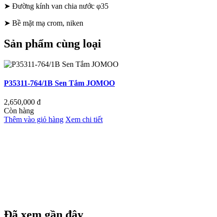
➤ Đường kính van chia nước φ35
➤ Bề mặt mạ crom, niken
Sản phẩm cùng loại
P35311-764/1B Sen Tắm JOMOO
3
S
2,650,000
đ
Còn hàng
Thêm vào giỏ hàng
Xem chi tiết
3
C
T
Đã xem gần đây