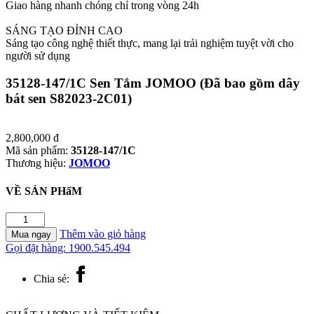
Giao hàng nhanh chóng chỉ trong vòng 24h
SÁNG TẠO ĐỈNH CAO
Sáng tạo công nghệ thiết thực, mang lại trải nghiệm tuyệt vời cho
người sử dụng
35128-147/1C Sen Tắm JOMOO (Đã bao gồm dây
bát sen S82023-2C01)
2,800,000
đ
Mã sản phẩm:
35128-147/1C
Thương hiệu:
JOMOO
VỀ SẢN PHẩM
35128-
147/1C
Thêm vào giỏ hàng
Mua ngay
Sen
Gọi đặt hàng: 1900.545.494
Tắm
JOMOO
Chia sẻ:
(Đã
bao
gồm