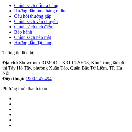
Chính sách đổi trả hàng
Hướng dẫn mua hàng online
Câu hỏi thường gặp
Chính sách vận chuyển
Chính sách tích điểm
Bảo hành
Chính sách bảo mật
Hướng dẫn đặt hàng
Thông tin liên hệ
Địa chỉ:
Showroom JOMOO – K3TT1-SH18, Khu Trung tâm đô
thị Tây Hồ Tây, phường Xuân Tảo, Quận Bắc Từ Liêm, TP. Hà
Nội
Điện thoại:
1900.545.494
Phương thức thanh toán